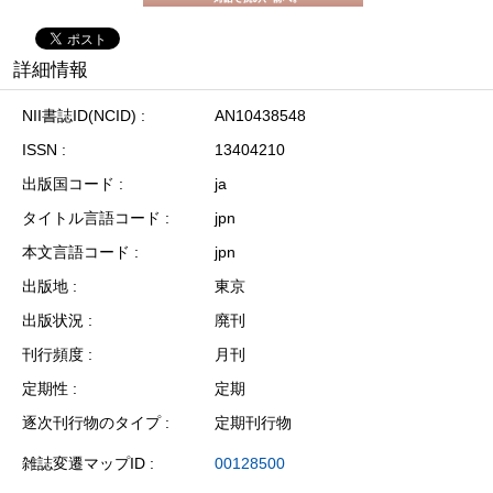
詳細情報
NII書誌ID(NCID)
AN10438548
ISSN
13404210
出版国コード
ja
タイトル言語コード
jpn
本文言語コード
jpn
出版地
東京
出版状況
廃刊
刊行頻度
月刊
定期性
定期
逐次刊行物のタイプ
定期刊行物
雑誌変遷マップID
00128500