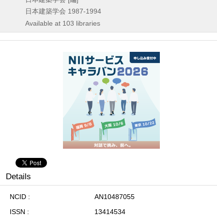
日本建築学会
1987-1994
Available at 103 libraries
Details
NCID
AN10487055
ISSN
13414534