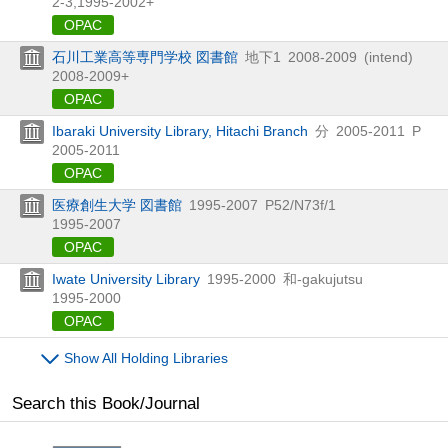
2-3,
1995-2002+
OPAC
石川工業高等専門学校 図書館
地下1
2008-2009
(intend)
2008-2009+
OPAC
Ibaraki University Library, Hitachi Branch
分
2005-2011
P
2005-2011
OPAC
医療創生大学 図書館
1995-2007
P52/N73f/1
1995-2007
OPAC
Iwate University Library
1995-2000
和-gakujutsu
1995-2000
OPAC
Show All Holding Libraries
Search this Book/Journal