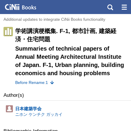
Additional updates to integrate CiNii Books functionality
学術講演梗概集. F-1, 都市計画, 建築経
済・住宅問題
Summaries of technical papers of
Annual Meeting Architectural Institute
of Japan. F-1, Urban planning, building
economics and housing problems
Before Rename:1
Author(s)
日本建築学会
ニホン ケンチク ガッカイ