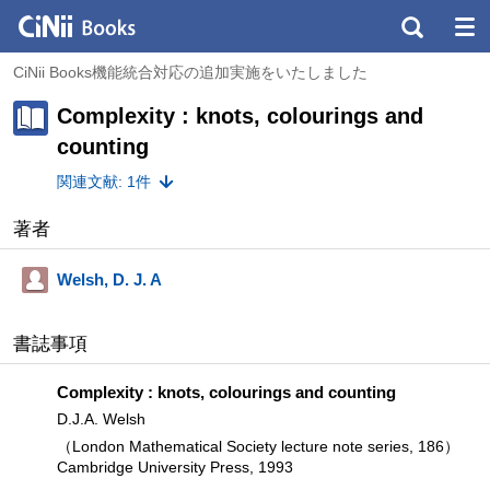
CiNii Books機能統合対応の追加実施をいたしました
Complexity : knots, colourings and
counting
関連文献: 1件
著者
Welsh, D. J. A
書誌事項
Complexity : knots, colourings and counting
D.J.A. Welsh
（London Mathematical Society lecture note series, 186）
Cambridge University Press, 1993