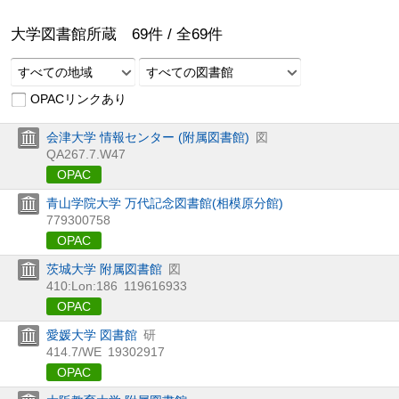
大学図書館所蔵
69
件 /
全
69
件
すべての地域
すべての図書館
OPACリンクあり
会津大学 情報センター (附属図書館)
図
QA267.7.W47
OPAC
青山学院大学 万代記念図書館(相模原分館)
779300758
OPAC
茨城大学 附属図書館
図
410:Lon:186
119616933
OPAC
愛媛大学 図書館
研
414.7/WE
19302917
OPAC