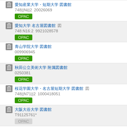
愛知産業大学・短期大学 図書館
748||Ni||2
20026069
OPAC
愛知大学 名古屋図書館
図
748:N16:2
9921028578
OPAC
青山学院大学 図書館
009906945
OPAC
秋田公立美術大学 附属図書館
0250381
OPAC
桜花学園大学・名古屋短期大学 図書館
図
748||N71||2
1000418051
OPAC
大阪大谷大学 図書館
T91125761*
OPAC