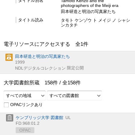
タイトル別名
Tamoto Kenzo and the
photographers of the Meiji era
田本研造と明治の写真家たち
タイトル読み
タモト ケンゾウ ト メイジ ノ シャシ
ンカタチ
電子リソースにアクセスする 全
1
件
田本研造と明治の写真家たち
1999
限定公開
NDLデジタルコレクション
大学図書館所蔵
158
件 /
全
158
件
すべての地域
すべての図書館
OPACリンクあり
ケンブリッジ大学 図書館
UL
FD.968:01.2
OPAC