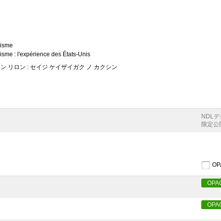
lisme
lisme : l'expérience des États-Unis
ン リロン : セイジ ケイザイガク ノ カクシン
NDL
限定公
O
OPA
OPA