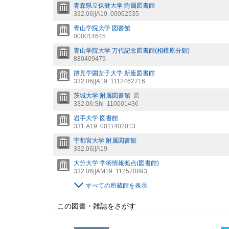
青森県立保健大学 附属図書館
332.06||A19
00062535
青山学院大学 図書館
000014645
青山学院大学 万代記念図書館(相模原分館)
880409479
跡見学園女子大学 新座図書館
332.06||A19
1112462716
茨城大学 附属図書館
図
332.06:Shi
110001436
岩手大学 図書館
331:A19
0011402013
宇都宮大学 附属図書館
332.06||A19
大分大学 学術情報拠点(図書館)
332.06||AM19
112570893
すべての所蔵館を表示
この図書・雑誌をさがす