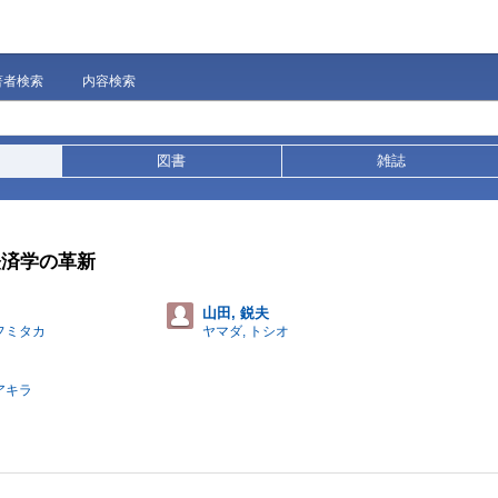
著者検索
内容検索
図書
雑誌
経済学の革新
山田, 鋭夫
 フミタカ
ヤマダ, トシオ
アキラ