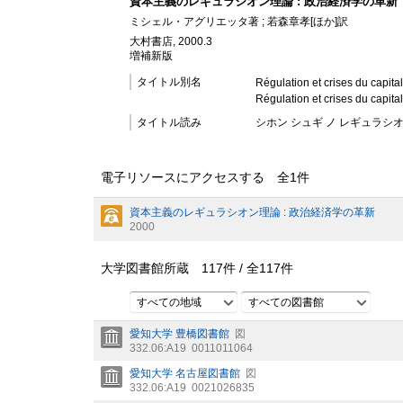
資本主義のレギュラシオン理論 : 政治経済学の革新
ミシェル・アグリエッタ著 ; 若森章孝[ほか]訳
大村書店, 2000.3
増補新版
タイトル別名
Régulation et crises du capita
Régulation et crises du capita
タイトル読み
シホン シュギ ノ レギュラシオ
電子リソースにアクセスする 全
1
件
資本主義のレギュラシオン理論 : 政治経済学の革新
2000
大学図書館所蔵
117
件 /
全
117
件
すべての地域
すべての図書館
愛知大学 豊橋図書館
図
332.06:A19
0011011064
愛知大学 名古屋図書館
図
332.06:A19
0021026835