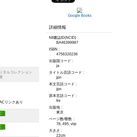
Google Books
詳細情報
NII書誌ID(NCID)
BA46399987
ISBN
4756320236
出版国コード
ja
デジタルコレクション
タイトル言語コード
開
jpn
本文言語コード
jpn
原本言語コード
fre
PACリンクあり
出版地
東京
C
ページ数/冊数
78, 495, viip
C
大きさ
22cm