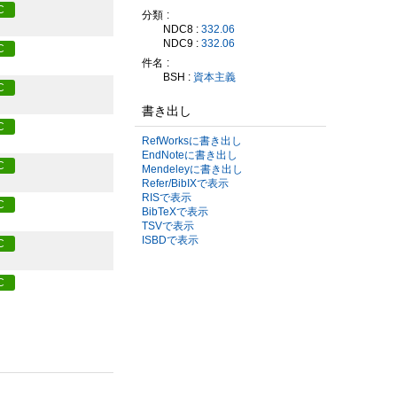
C
分類
NDC8 :
332.06
NDC9 :
332.06
C
件名
BSH :
資本主義
C
書き出し
C
RefWorksに書き出し
EndNoteに書き出し
C
Mendeleyに書き出し
Refer/BibIXで表示
RISで表示
C
BibTeXで表示
TSVで表示
ISBDで表示
C
C