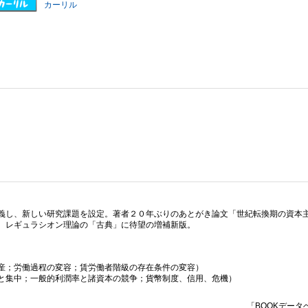
カーリル
義し、新しい研究課題を設定。著者２０年ぶりのあとがき論文「世紀転換期の資本
、レギュラシオン理論の「古典」に待望の増補新版。
産；労働過程の変容；賃労働者階級の存在条件の変容）
と集中；一般的利潤率と諸資本の競争；貨幣制度、信用、危機）
「BOOKデータ