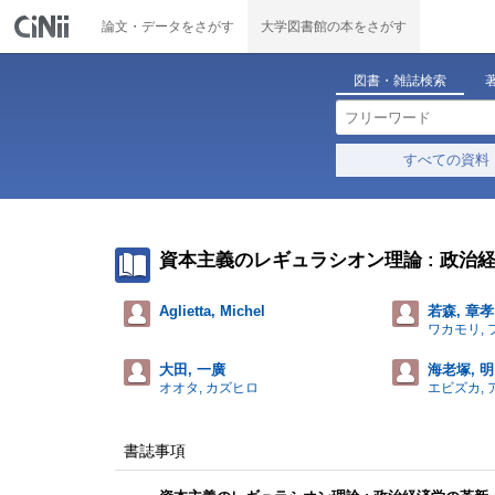
論文・データをさがす
大学図書館の本をさがす
図書・雑誌検索
すべての資料
資本主義のレギュラシオン理論 : 政治
Aglietta, Michel
若森, 章孝
ワカモリ,
大田, 一廣
海老塚, 明
オオタ, カズヒロ
エビズカ, 
書誌事項