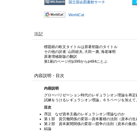
国立国会図書館サーチ
WorldCat
注記
標題紙の欧文タイトルは原著初版のタイトル
その他の訳者: 山田鋭夫, 大田一廣, 海老塚明
原著増補新版の翻訳
第1刷のページ付p399からp484にとぶ
内容説明・目次
内容説明
グローバリゼーション時代のレギュラシオン理論を再定
試練をうけるレギュラシオン理論」６５ページを加えて
目次
序説 なぜ資本主義のレギュラシオン理論なのか
第１部 賃労働関係の変容—資本蓄積の法則（資本の生
第２部 資本家間関係の変容—競争の法則（資本の集積
結論