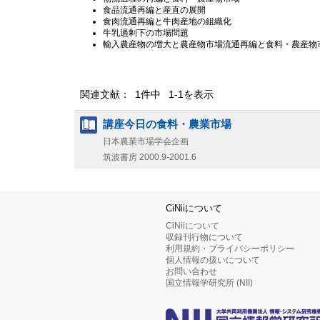
食品流通再編と産直の展開
食肉流通再編と牛肉産地の組織化
牛乳過剰下の市場問題
輸入農産物の増大と農産物市場流通再編と食料・農産物
関連文献： 1件中 1-1を表示
講座今日の食料・農業市場
日本農業市場学会企画
筑波書房
2000.9-2001.6
CiNiiについて
CiNiiについて
収録刊行物について
利用規約・プライバシーポリシー
個人情報の扱いについて
お問い合わせ
国立情報学研究所 (NII)