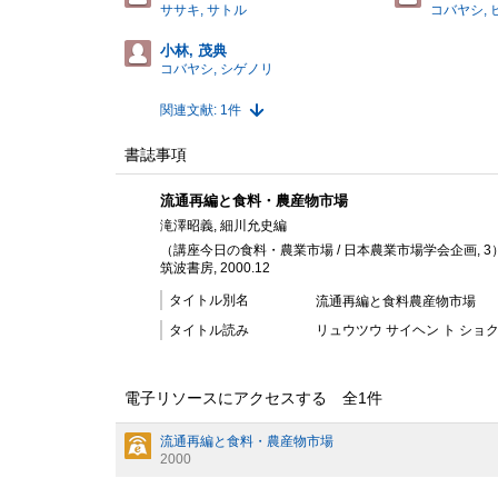
ササキ, サトル
コバヤシ, 
小林, 茂典
コバヤシ, シゲノリ
関連文献: 1件
書誌事項
流通再編と食料・農産物市場
滝澤昭義, 細川允史編
（講座今日の食料・農業市場 / 日本農業市場学会企画, 3
筑波書房, 2000.12
タイトル別名
流通再編と食料農産物市場
タイトル読み
リュウツウ サイヘン ト ショ
電子リソースにアクセスする 全
1
件
流通再編と食料・農産物市場
2000