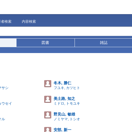
著者検索
内容検索
図書
雑誌
冬木, 勝仁
マサシ
フユキ, カツヒト
美土路, 知之
チョウセイ
ミドロ, トモユキ
野見山, 敏雄
オル
ノミヤマ, トシオ
安部, 新一