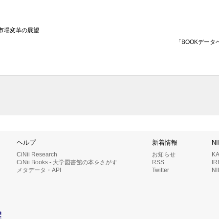
市場変革の展望
「BOOKデータ
ヘルプ
新着情報
N
CiNii Research
お知らせ
K
CiNii Books - 大学図書館の本をさがす
RSS
I
メタデータ・API
Twitter
N