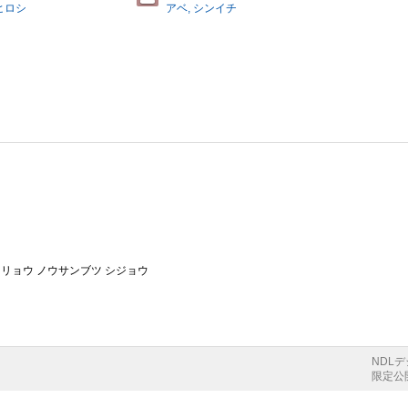
ヒロシ
アベ, シンイチ
）
クリョウ ノウサンブツ シジョウ
NDL
限定公