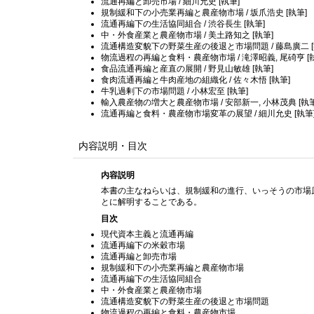
流通再編と卸売市場 / 細川允史 [執筆]
規制緩和下の小売業再編と農産物市場 / 坂爪浩史 [執筆]
流通再編下の生活協同組合 / 渋谷長生 [執筆]
中・外食産業と農産物市場 / 美土路知之 [執筆]
流通構造変貌下の野菜生産の後退と市場問題 / 藤島廣二 [
物流過程の再編と食料・農産物市場 / 滝澤昭義, 尾碕亨 [
食品流通再編と産直の展開 / 野見山敏雄 [執筆]
食肉流通再編と牛肉産地の組織化 / 佐々木悟 [執筆]
牛乳過剰下の市場問題 / 小林宏至 [執筆]
輸入農産物の増大と農産物市場 / 安部新一, 小林茂典 [執筆
流通再編と食料・農産物市場変革の展望 / 細川允史 [執筆
内容説明・目次
内容説明
本書の主なねらいは、規制緩和の進行、いっそうの市場
とに解明することである。
目次
現代資本主義と流通再編
流通再編下の米穀市場
流通再編と卸売市場
規制緩和下の小売業再編と農産物市場
流通再編下の生活協同組合
中・外食産業と農産物市場
流通構造変貌下の野菜生産の後退と市場問題
物流過程の再編と食料・農産物市場