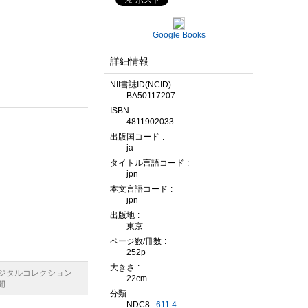
Google Books
詳細情報
NII書誌ID(NCID)
BA50117207
ISBN
4811902033
出版国コード
ja
タイトル言語コード
jpn
本文言語コード
jpn
出版地
東京
ページ数/冊数
252p
大きさ
デジタルコレクション
22cm
開
分類
NDC8 :
611.4