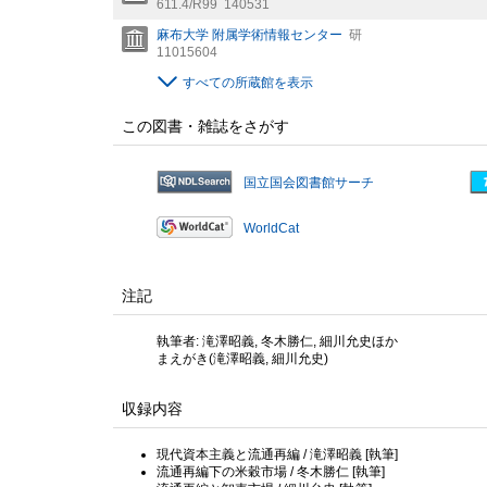
611.4/R99
140531
麻布大学 附属学術情報センター
研
11015604
すべての所蔵館を表示
この図書・雑誌をさがす
国立国会図書館サーチ
WorldCat
注記
執筆者: 滝澤昭義, 冬木勝仁, 細川允史ほか
まえがき(滝澤昭義, 細川允史)
収録内容
現代資本主義と流通再編 / 滝澤昭義 [執筆]
流通再編下の米穀市場 / 冬木勝仁 [執筆]