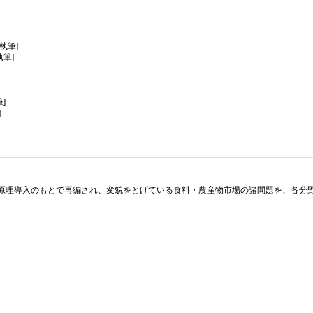
執筆]
執筆]
]
]
原理導入のもとで再編され、変貌をとげている食料・農産物市場の諸問題を、各分