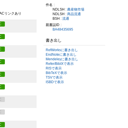
件名
NDLSH :
農産物市場
PACリンクあり
NDLSH :
商品流通
BSH :
流通
C
親書誌ID
BA48435695
C
書き出し
C
RefWorksに書き出し
EndNoteに書き出し
Mendeleyに書き出し
C
Refer/BibIXで表示
RISで表示
BibTeXで表示
C
TSVで表示
ISBDで表示
C
C
C
C