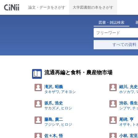
論文・データをさがす
大学図書館の本をさがす
図書・雑誌検索
すべての資料
流通再編と食料・農産物市場
滝沢, 昭義
細川, 允史
タキザワ, アキヨシ
ホソカワ, 
坂爪, 浩史
渋谷, 長生
サカズメ, ヒロシ
シブヤ, 
藤島, 廣二
尾碕, 亨
フジシマ, ヒロジ
オザキ, ト
佐々木, 悟
小林, 宏至