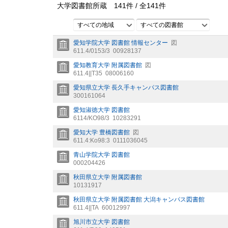
大学図書館所蔵
141
件 /
全
141
件
すべての地域
すべての図書館
愛知学院大学 図書館 情報センター
図
611.4/0153/3
00928137
愛知教育大学 附属図書館
図
611.4||T35
08006160
愛知県立大学 長久手キャンパス図書館
300161064
愛知淑徳大学 図書館
6114/KO98/3
10283291
愛知大学 豊橋図書館
図
611.4:Ko98:3
0111036045
青山学院大学 図書館
000204426
秋田県立大学 附属図書館
10131917
秋田県立大学 附属図書館 大潟キャンパス図書館
611.4||TA
60012997
旭川市立大学 図書館