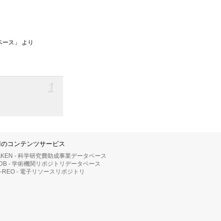
ベース」 より
1
IIのコンテンツサービス
AKEN - 科学研究費助成事業データベース
RDB - 学術機関リポジトリデータベース
II-REO - 電子リソースリポジトリ