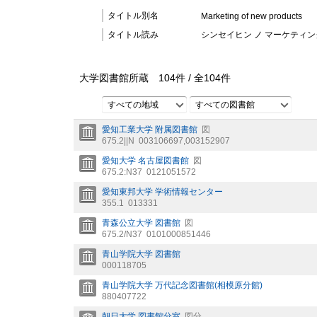
タイトル別名
Marketing of new products
タイトル読み
シンセイヒン ノ マーケティン
大学図書館所蔵
104
件 /
全
104
件
すべての地域
すべての図書館
愛知工業大学 附属図書館
図
675.2||N
003106697,003152907
愛知大学 名古屋図書館
図
675.2:N37
0121051572
愛知東邦大学 学術情報センター
355.1
013331
青森公立大学 図書館
図
675.2/N37
0101000851446
青山学院大学 図書館
000118705
青山学院大学 万代記念図書館(相模原分館)
880407722
朝日大学 図書館分室
図分