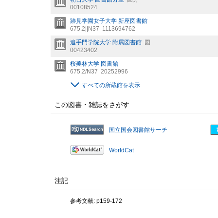
00108524
跡見学園女子大学 新座図書館
675.2||N37
1113694762
追手門学院大学 附属図書館
図
00423402
桜美林大学 図書館
675.2/N37
20252996
すべての所蔵館を表示
この図書・雑誌をさがす
国立国会図書館サーチ
WorldCat
注記
参考文献: p159-172