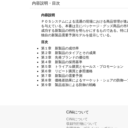
内容説明・目次
内容説明
ＰＯＳシステムによる流通の現場における商品管理が進
を与えている。本書は主にパッケージ・グッズ商品の市
成功する新製品の特性を明らかにするものである。特に
独自の新製品需要予測モデルを提示している。
目次
第１章 新製品の成功率
第２章 新製品のタイプとその成果
第３章 先発ブランドの優位性
第４章 新製品の採用基準
第５章 トライアル購買とセールス・プロモーション
第６章 リピート購買と参照価格
第７章 新製品の需要予測
第８章 価格差効果によるマーケット・シェアの防御—
第９章 製品追加による防御の戦略
CiNiiについて
CiNiiについて
収録刊行物について