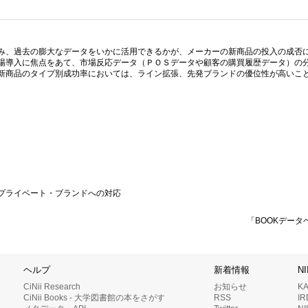
み、過去の膨大なデータをいかに活用できるかが、メーカーの新商品の投入の成否
場導入に焦点をあて、市場反応データ（ＰＯＳデータや顧客の購買履歴データ）の
新商品のタイプ別成功率においては、ライン拡張、先発ブランドの優位性が高いこ
プライベート・ブランドへの対応
「BOOKデータ
ヘルプ
新着情報
N
CiNii Research
お知らせ
K
CiNii Books - 大学図書館の本をさがす
RSS
I