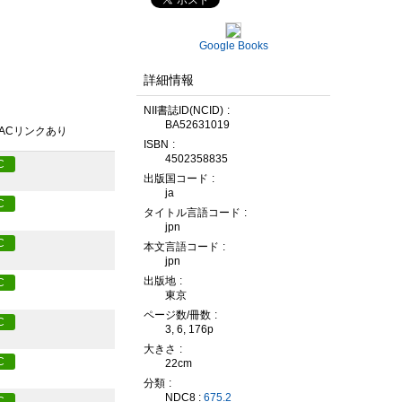
Google Books
詳細情報
NII書誌ID(NCID)
BA52631019
PACリンクあり
ISBN
4502358835
C
出版国コード
ja
C
タイトル言語コード
jpn
C
本文言語コード
jpn
出版地
C
東京
ページ数/冊数
C
3, 6, 176p
大きさ
C
22cm
分類
NDC8 :
675.2
C