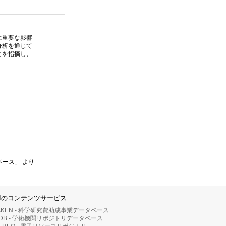
に重要な影響
分析を通じて
とを指摘し、
ベース」 より
IIのコンテンツサービス
AKEN - 科学研究費助成事業データベース
RDB - 学術機関リポジトリデータベース