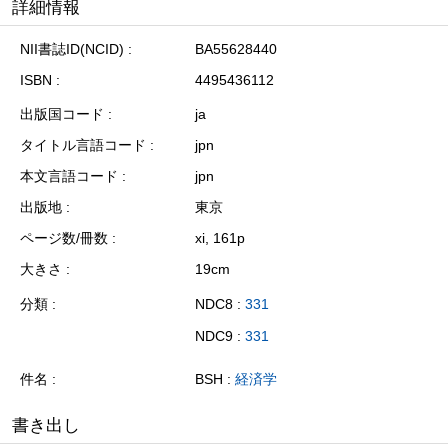
詳細情報
NII書誌ID(NCID)
BA55628440
ISBN
4495436112
出版国コード
ja
タイトル言語コード
jpn
本文言語コード
jpn
出版地
東京
ページ数/冊数
xi, 161p
大きさ
19cm
分類
NDC8 :
331
NDC9 :
331
件名
BSH :
経済学
書き出し