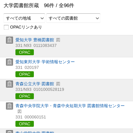
大学図書館所蔵
96
件 /
全
96
件
すべての地域
すべての図書館
OPACリンクあり
愛知大学 豊橋図書館
図
331:N93
0111083437
OPAC
愛知東邦大学 学術情報センター
331
020197
OPAC
青森公立大学 図書館
図
331/N93
0101000528119
OPAC
青森中央学院大学・青森中央短期大学 図書館情報センター
図
331
000060151
OPAC