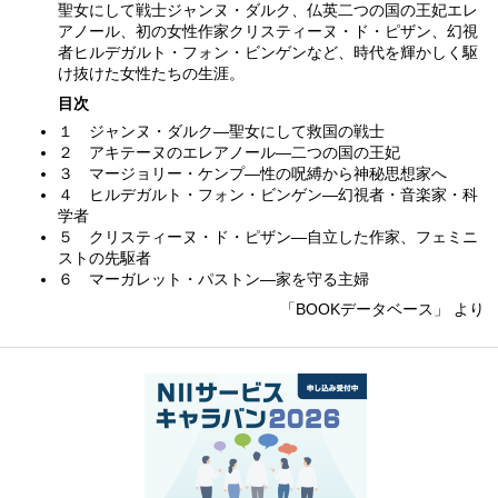
聖女にして戦士ジャンヌ・ダルク、仏英二つの国の王妃エレ
アノール、初の女性作家クリスティーヌ・ド・ピザン、幻視
者ヒルデガルト・フォン・ビンゲンなど、時代を輝かしく駆
け抜けた女性たちの生涯。
目次
１ ジャンヌ・ダルク—聖女にして救国の戦士
２ アキテーヌのエレアノール—二つの国の王妃
３ マージョリー・ケンプ—性の呪縛から神秘思想家へ
４ ヒルデガルト・フォン・ビンゲン—幻視者・音楽家・科
学者
５ クリスティーヌ・ド・ピザン—自立した作家、フェミニ
ストの先駆者
６ マーガレット・パストン—家を守る主婦
「BOOKデータベース」 より