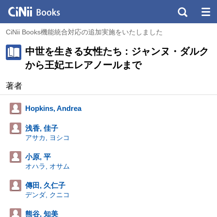
CiNii Books機能統合対応の追加実施をいたしました
中世を生きる女性たち : ジャンヌ・ダルク
から王妃エレアノールまで
著者
Hopkins, Andrea
浅香, 佳子
アサカ, ヨシコ
小原, 平
オハラ, オサム
傳田, 久仁子
デンダ, クニコ
熊谷, 知美