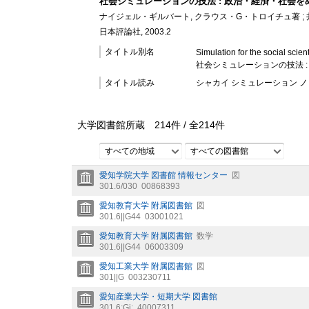
社会シミュレーションの技法 : 政治・経済・社会
ナイジェル・ギルバート, クラウス・G・トロイチュ著 ; 井
日本評論社, 2003.2
タイトル別名
Simulation for the social scient
社会シミュレーションの技法 
タイトル読み
シャカイ シミュレーション ノ 
大学図書館所蔵
214
件 /
全
214
件
すべての地域
すべての図書館
愛知学院大学 図書館 情報センター
図
301.6/030
00868393
愛知教育大学 附属図書館
図
301.6||G44
03001021
愛知教育大学 附属図書館
数学
301.6||G44
06003309
愛知工業大学 附属図書館
図
301||G
003230711
愛知産業大学・短期大学 図書館
301.6;Gi;
40007311