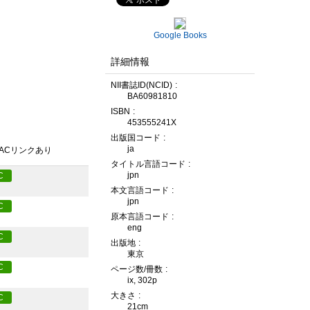
Google Books
詳細情報
NII書誌ID(NCID)
BA60981810
ISBN
453555241X
出版国コード
ja
PACリンクあり
タイトル言語コード
jpn
C
本文言語コード
jpn
C
原本言語コード
eng
C
出版地
東京
C
ページ数/冊数
ix, 302p
大きさ
C
21cm