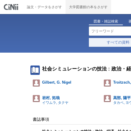
論文・データをさがす
大学図書館の本をさがす
図書・雑誌検索
すべての資料
社会シミュレーションの技法 : 政治
Gilbert, G. Nigel
Troitzsch
岩村, 拓哉
高部, 陽平
イワムラ, タクヤ
タカベ, ヨ
書誌事項