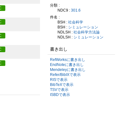
分類
C
NDC9 :
301.6
件名
C
BSH :
社会科学
BSH :
シミュレーション
NDLSH :
社会科学方法論
C
NDLSH :
シミュレーション
書き出し
C
RefWorksに書き出し
C
EndNoteに書き出し
Mendeleyに書き出し
Refer/BibIXで表示
RISで表示
BibTeXで表示
TSVで表示
ISBDで表示