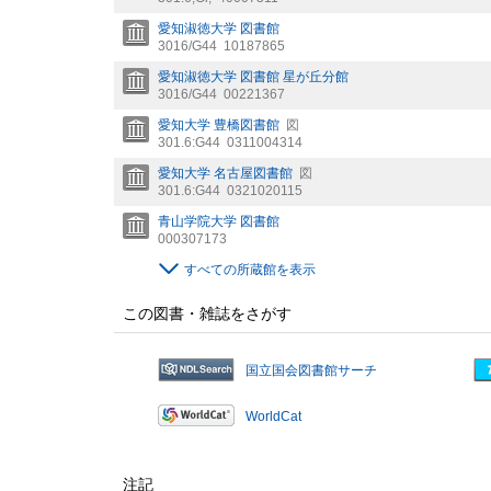
愛知淑徳大学 図書館
3016/G44
10187865
愛知淑徳大学 図書館 星が丘分館
3016/G44
00221367
愛知大学 豊橋図書館
図
301.6:G44
0311004314
愛知大学 名古屋図書館
図
301.6:G44
0321020115
青山学院大学 図書館
000307173
すべての所蔵館を表示
この図書・雑誌をさがす
国立国会図書館サーチ
WorldCat
注記