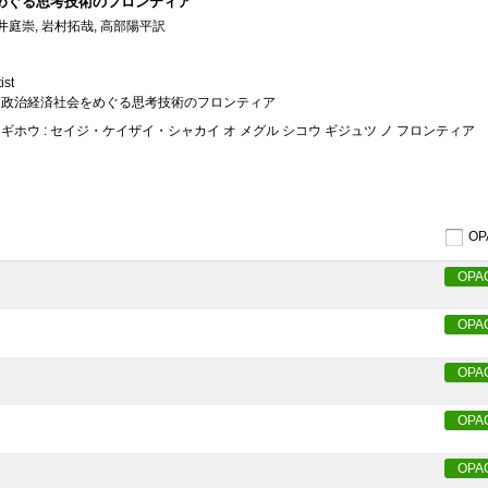
をめぐる思考技術のフロンティア
庭崇, 岩村拓哉, 高部陽平訳
ist
: 政治経済社会をめぐる思考技術のフロンティア
ギホウ : セイジ・ケイザイ・シャカイ オ メグル シコウ ギジュツ ノ フロンティア
O
OPA
OPA
OPA
OPA
OPA