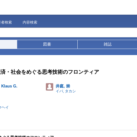
著者検索
内容検索
図書
雑誌
・経済・社会をめぐる思考技術のフロンティア
, Klaus G.
井庭, 崇
イバ, タカシ
ウヘイ