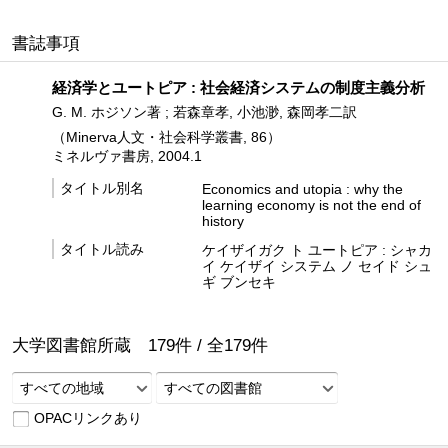
書誌事項
経済学とユートピア : 社会経済システムの制度主義分析
G. M. ホジソン著 ; 若森章孝, 小池渺, 森岡孝二訳
（Minerva人文・社会科学叢書, 86）
ミネルヴァ書房, 2004.1
タイトル別名
Economics and utopia : why the
learning economy is not the end of
history
タイトル読み
ケイザイガク ト ユートピア : シャカ
イ ケイザイ システム ノ セイド シュ
ギ ブンセキ
大学図書館所蔵
179
件 /
全
179
件
すべての地域
すべての図書館
OPACリンクあり