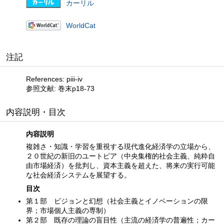
カーリル
WorldCat
注記
References: piii-iv
参照文献: 巻末p18-73
内容説明・目次
内容説明
複雑さ・知識・学習を重視する現代進化経済学の立場から、
２０世紀の新旧のユートピア（中央集権的社会主義、純粋自
由市場経済）を批判し、資本主義を超えた、将来の実行可能
な社会経済システムを展望する。
目次
第１部 ビジョンと幻想（社会主義とイノベーションの限
界；市場個人主義の専制）
第２部 既存の理論の盲目性（主流の経済学の普遍性；カー