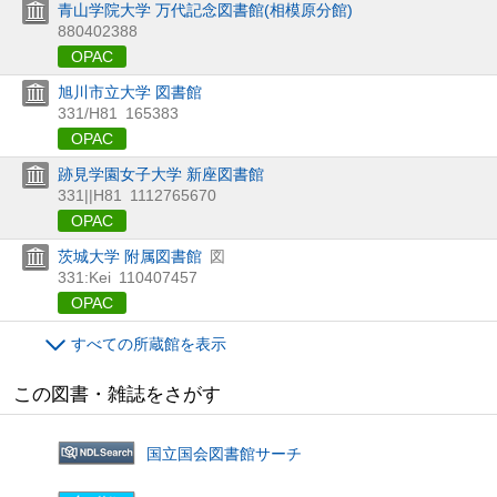
青山学院大学 万代記念図書館(相模原分館)
880402388
OPAC
旭川市立大学 図書館
331/H81
165383
OPAC
跡見学園女子大学 新座図書館
331||H81
1112765670
OPAC
茨城大学 附属図書館
図
331:Kei
110407457
OPAC
すべての所蔵館を表示
この図書・雑誌をさがす
国立国会図書館サーチ