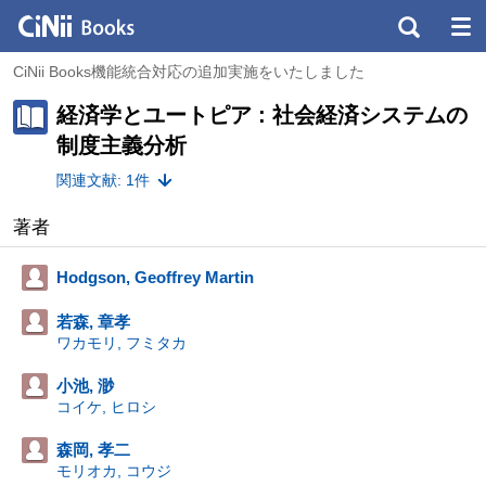
CiNii Books機能統合対応の追加実施をいたしました
経済学とユートピア : 社会経済システムの
制度主義分析
関連文献: 1件
著者
Hodgson, Geoffrey Martin
若森, 章孝
ワカモリ, フミタカ
小池, 渺
コイケ, ヒロシ
森岡, 孝二
モリオカ, コウジ