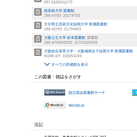
081.6||Sh61||170
桜美林大学 図書館
288.4/Y83
20274703
大分県立芸術文化短期大学 附属図書館
288.4||Y83
01704893
大阪公立大学 杉本図書館
図書館
288.4//Y83//2035
11701820356
大阪総合保育大学・大阪城南女子短期大学 附属図書館
N/288.4/Y
100053249
すべての所蔵館を表示
この図書・雑誌をさがす
国立国会図書館サーチ
WorldCat
注記