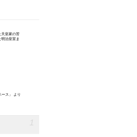
た天皇家の苦
た明治皇室ま
ベース」 より
1