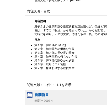
引用文献・参考文献リスト: p205-207
内容説明・目次
内容説明
雅子さまの健康問題や皇室典範改正論議など、伝統と革
悩は、すでに「明治」から始まっていた。かくも堅苦し
で時代を遡り、天皇や女官、侍従たちの「奥」での何気
目次
第１章 御内儀の長い朝
第２章 御学問所の優雅な午前
第３章 御内儀の長い長い昼食
第４章 御学問所の何もない午後
第５章 御内儀の賑やかな夕食
第６章 眠りにつく宮殿
第７章 様変わりする歴代皇室
関連文献： 1件中 1-1を表示
新潮新書
新潮社
2003.4-