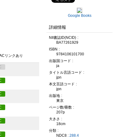
Google Books
詳細情報
NII書誌ID(NCID)
BA77261929
ISBN
9784106101700
PACリンクあり
出版国コード
ja
C
タイトル言語コード
jpn
C
本文言語コード
jpn
C
出版地
東京
ページ数/冊数
C
207p
大きさ
C
18cm
分類
C
NDC8 :
288.4