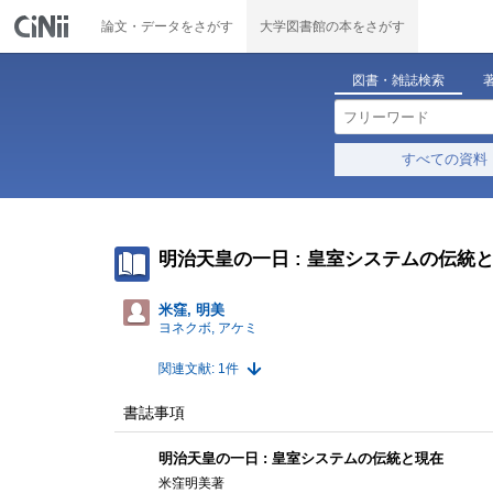
論文・データをさがす
大学図書館の本をさがす
図書・雑誌検索
すべての資料
明治天皇の一日 : 皇室システムの伝統
米窪, 明美
ヨネクボ, アケミ
関連文献: 1件
書誌事項
明治天皇の一日 : 皇室システムの伝統と現在
米窪明美著