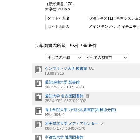
（新潮新書, 170）
新潮社, 2006.6
タイトル別名
明治天皇の1日 : 皇室システ
タイトル読み
メイジ テンノウ ノ イチニチ :
大学図書館所蔵
95
件 /
全
95
件
すべての地域
すべての図書館
ケンブリッジ大学 図書館
UL
FJ.999.916
愛知淑徳大学 図書館
2884/ME25
10212070
愛知大学 名古屋図書館
図
288.4:Y83
0621029392
青山学院大学 万代記念図書館(相模原分館)
880608454
岩手県立大学 メディアセンター
メ
080:シ:170
104087176
宇都宮大学 附属図書館