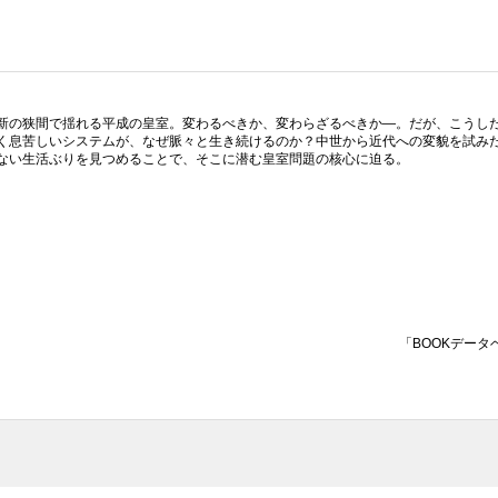
新の狭間で揺れる平成の皇室。変わるべきか、変わらざるべきか—。だが、こうし
く息苦しいシステムが、なぜ脈々と生き続けるのか？中世から近代への変貌を試み
ない生活ぶりを見つめることで、そこに潜む皇室問題の核心に迫る。
「BOOKデータ