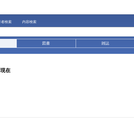
著者検索
内容検索
図書
雑誌
と現在