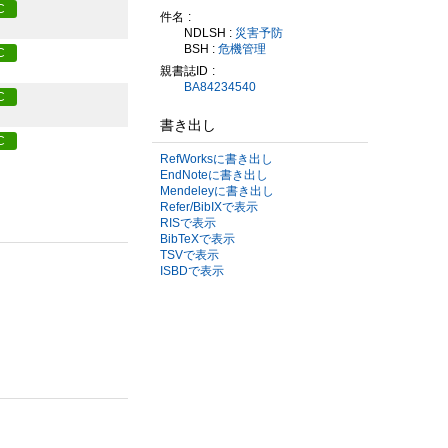
C
件名
NDLSH :
災害予防
BSH :
危機管理
C
親書誌ID
BA84234540
C
書き出し
C
RefWorksに書き出し
EndNoteに書き出し
Mendeleyに書き出し
Refer/BibIXで表示
RISで表示
BibTeXで表示
TSVで表示
ISBDで表示