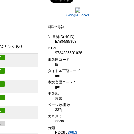
Google Books
詳細情報
NII書誌ID(NCID)
BA85585358
PACリンクあり
ISBN
9784335501036
C
出版国コード
ja
C
タイトル言語コード
jpn
本文言語コード
C
jpn
出版地
C
東京
ページ数/冊数
337p
C
大きさ
22cm
C
分類
NDC9 :
369.3