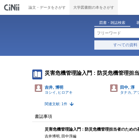
論文・データをさがす
大学図書館の本をさがす
図書・雑誌検索
すべての資料
災害危機管理論入門 : 防災危機管理担
吉井, 博明
田中, 淳
ヨシイ, ヒロアキ
タナカ, ア
関連文献: 1件
書誌事項
災害危機管理論入門 : 防災危機管理担当者のための
吉井博明, 田中淳編