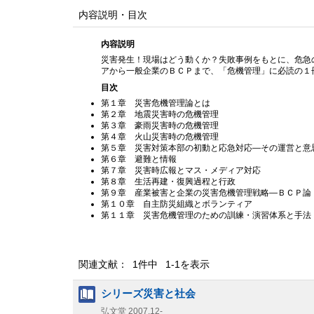
内容説明・目次
内容説明
災害発生！現場はどう動くか？失敗事例をもとに、危急
アから一般企業のＢＣＰまで、「危機管理」に必読の１
目次
第１章 災害危機管理論とは
第２章 地震災害時の危機管理
第３章 豪雨災害時の危機管理
第４章 火山災害時の危機管理
第５章 災害対策本部の初動と応急対応—その運営と意
第６章 避難と情報
第７章 災害時広報とマス・メディア対応
第８章 生活再建・復興過程と行政
第９章 産業被害と企業の災害危機管理戦略—ＢＣＰ論
第１０章 自主防災組織とボランティア
第１１章 災害危機管理のための訓練・演習体系と手法
関連文献： 1件中 1-1を表示
シリーズ災害と社会
弘文堂
2007.12-