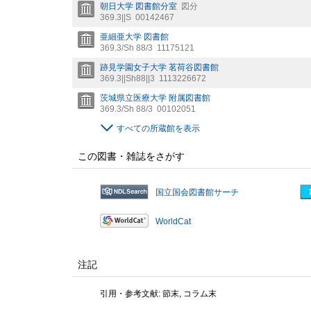
朝日大学 図書館分室
図分
369.3||S
00142467
亜細亜大学 図書館
369.3/Sh 88/3
11175121
跡見学園女子大学 茗荷谷図書館
369.3||Sh88||3
1113226672
茨城県立医療大学 附属図書館
369.3/Sh 88/3
00102051
すべての所蔵館を表示
この図書・雑誌をさがす
国立国会図書館サーチ
WorldCat
注記
引用・参考文献: 節末, コラム末