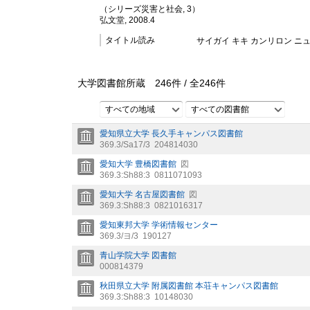
（シリーズ災害と社会, 3）
弘文堂, 2008.4
タイトル読み
サイガイ キキ カンリロン ニュ
大学図書館所蔵
246
件 /
全
246
件
すべての地域
すべての図書館
愛知県立大学 長久手キャンパス図書館
369.3/Sa17/3
204814030
愛知大学 豊橋図書館
図
369.3:Sh88:3
0811071093
愛知大学 名古屋図書館
図
369.3:Sh88:3
0821016317
愛知東邦大学 学術情報センター
369.3/ヨ/3
190127
青山学院大学 図書館
000814379
秋田県立大学 附属図書館 本荘キャンパス図書館
369.3:Sh88:3
10148030