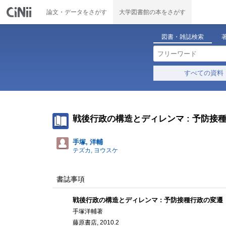
論文・データをさがす
大学図書館の本をさがす
図書・雑誌検索
すべての資料
戦後行政の構造とディレンマ : 予防接
手塚, 洋輔
テズカ, ヨウスケ
書誌事項
戦後行政の構造とディレンマ : 予防接種行政の変遷
手塚洋輔著
藤原書店, 2010.2