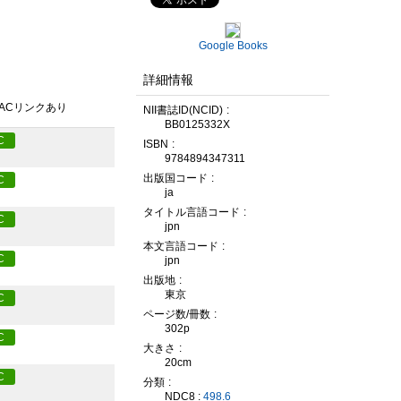
Google Books
詳細情報
PACリンクあり
NII書誌ID(NCID)
BB0125332X
C
ISBN
9784894347311
出版国コード
C
ja
タイトル言語コード
C
jpn
本文言語コード
C
jpn
出版地
東京
C
ページ数/冊数
302p
C
大きさ
20cm
C
分類
NDC8 :
498.6