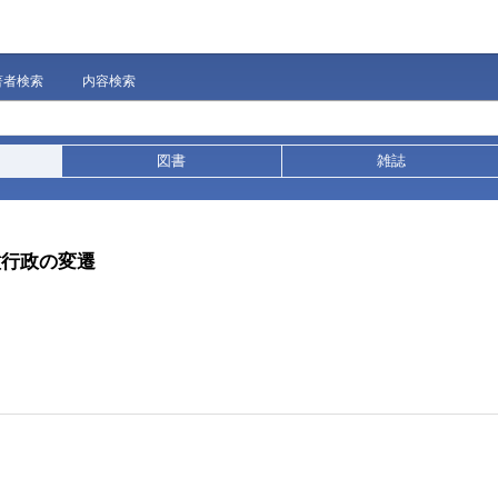
著者検索
内容検索
図書
雑誌
種行政の変遷