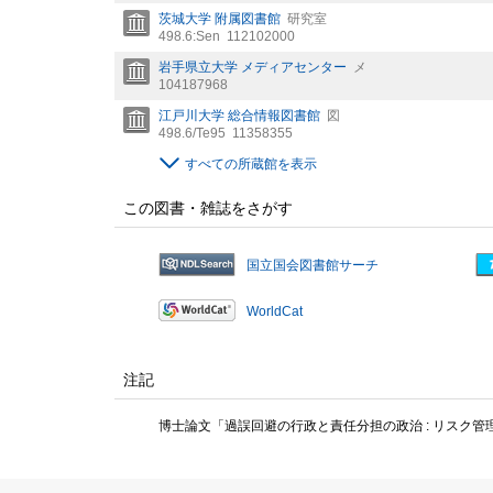
茨城大学 附属図書館
研究室
498.6:Sen
112102000
岩手県立大学 メディアセンター
メ
104187968
江戸川大学 総合情報図書館
図
498.6/Te95
11358355
すべての所蔵館を表示
この図書・雑誌をさがす
国立国会図書館サーチ
WorldCat
注記
博士論文「過誤回避の行政と責任分担の政治 : リスク管理行