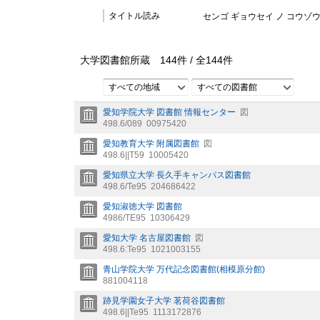
タイトル読み
センゴ ギョウセイ ノ コウゾウ
大学図書館所蔵
144
件 /
全
144
件
すべての地域
すべての図書館
愛知学院大学 図書館 情報センター
図
498.6/089
00975420
愛知教育大学 附属図書館
図
498.6||T59
10005420
愛知県立大学 長久手キャンパス図書館
498.6/Te95
204686422
愛知淑徳大学 図書館
4986/TE95
10306429
愛知大学 名古屋図書館
図
498.6:Te95
1021003155
青山学院大学 万代記念図書館(相模原分館)
881004118
跡見学園女子大学 茗荷谷図書館
498.6||Te95
1113172876