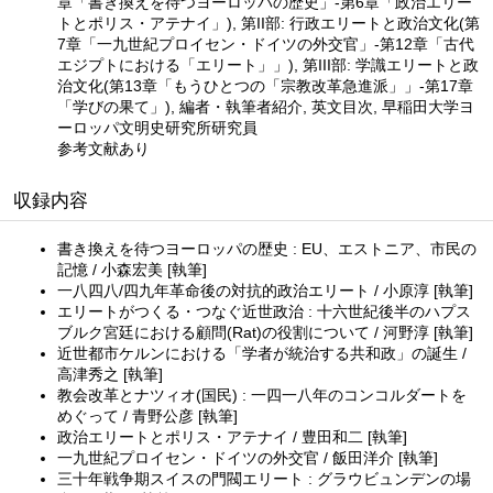
章「書き換えを待つヨーロッパの歴史」-第6章「政治エリー
トとポリス・アテナイ」), 第II部: 行政エリートと政治文化(第
7章「一九世紀プロイセン・ドイツの外交官」-第12章「古代
エジプトにおける「エリート」」), 第III部: 学識エリートと政
治文化(第13章「もうひとつの「宗教改革急進派」」-第17章
「学びの果て」), 編者・執筆者紹介, 英文目次, 早稲田大学ヨ
ーロッパ文明史研究所研究員
参考文献あり
収録内容
書き換えを待つヨーロッパの歴史 : EU、エストニア、市民の
記憶 / 小森宏美 [執筆]
一八四八/四九年革命後の対抗的政治エリート / 小原淳 [執筆]
エリートがつくる・つなぐ近世政治 : 十六世紀後半のハプス
ブルク宮廷における顧問(Rat)の役割について / 河野淳 [執筆]
近世都市ケルンにおける「学者が統治する共和政」の誕生 /
高津秀之 [執筆]
教会改革とナツィオ(国民) : 一四一八年のコンコルダートを
めぐって / 青野公彦 [執筆]
政治エリートとポリス・アテナイ / 豊田和二 [執筆]
一九世紀プロイセン・ドイツの外交官 / 飯田洋介 [執筆]
三十年戦争期スイスの門閥エリート : グラウビュンデンの場