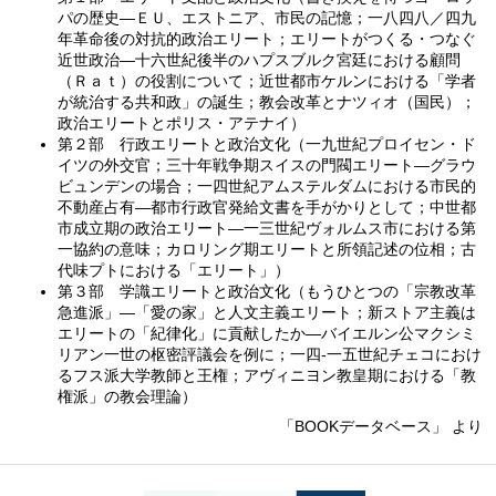
パの歴史—ＥＵ、エストニア、市民の記憶；一八四八／四九
年革命後の対抗的政治エリート；エリートがつくる・つなぐ
近世政治—十六世紀後半のハプスブルク宮廷における顧問
（Ｒａｔ）の役割について；近世都市ケルンにおける「学者
が統治する共和政」の誕生；教会改革とナツィオ（国民）；
政治エリートとポリス・アテナイ）
第２部 行政エリートと政治文化（一九世紀プロイセン・ド
イツの外交官；三十年戦争期スイスの門閥エリート—グラウ
ビュンデンの場合；一四世紀アムステルダムにおける市民的
不動産占有—都市行政官発給文書を手がかりとして；中世都
市成立期の政治エリート—一三世紀ヴォルムス市における第
一協約の意味；カロリング期エリートと所領記述の位相；古
代味プトにおける「エリート」）
第３部 学識エリートと政治文化（もうひとつの「宗教改革
急進派」—「愛の家」と人文主義エリート；新ストア主義は
エリートの「紀律化」に貢献したか—バイエルン公マクシミ
リアン一世の枢密評議会を例に；一四‐一五世紀チェコにおけ
るフス派大学教師と王権；アヴィニヨン教皇期における「教
権派」の教会理論）
「BOOKデータベース」 より