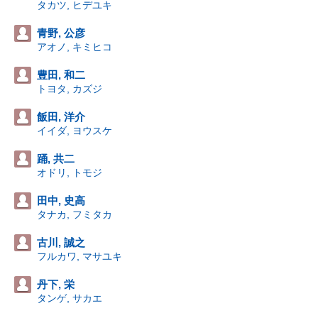
タカツ, ヒデユキ
青野, 公彦
アオノ, キミヒコ
豊田, 和二
トヨタ, カズジ
飯田, 洋介
イイダ, ヨウスケ
踊, 共二
オドリ, トモジ
田中, 史高
タナカ, フミタカ
古川, 誠之
フルカワ, マサユキ
丹下, 栄
タンゲ, サカエ