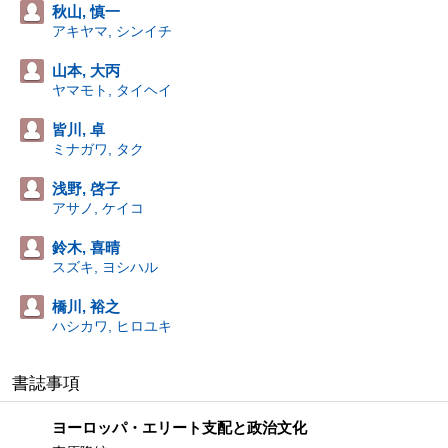
秋山, 慎一
アキヤマ, シンイチ
山本, 大丙
ヤマモト, タイヘイ
皆川, 卓
ミナガワ, タク
浅野, 啓子
アサノ, ケイコ
鈴木, 喜晴
スズキ, ヨシハル
橋川, 裕之
ハシカワ, ヒロユキ
書誌事項
ヨーロッパ・エリート支配と政治文化