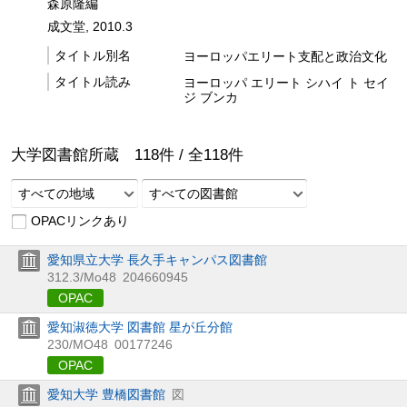
森原隆編
成文堂, 2010.3
タイトル別名
ヨーロッパエリート支配と政治文化
タイトル読み
ヨーロッパ エリート シハイ ト セイ
ジ ブンカ
大学図書館所蔵
118
件 /
全
118
件
すべての地域
すべての図書館
OPACリンクあり
愛知県立大学 長久手キャンパス図書館
312.3/Mo48
204660945
OPAC
愛知淑徳大学 図書館 星が丘分館
230/MO48
00177246
OPAC
愛知大学 豊橋図書館
図