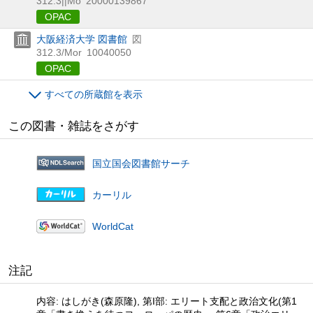
312.3||Mo
20000139867
OPAC
大阪経済大学 図書館
図
312.3/Mor
10040050
OPAC
すべての所蔵館を表示
この図書・雑誌をさがす
国立国会図書館サーチ
カーリル
WorldCat
注記
内容: はしがき(森原隆), 第I部: エリート支配と政治文化(第1