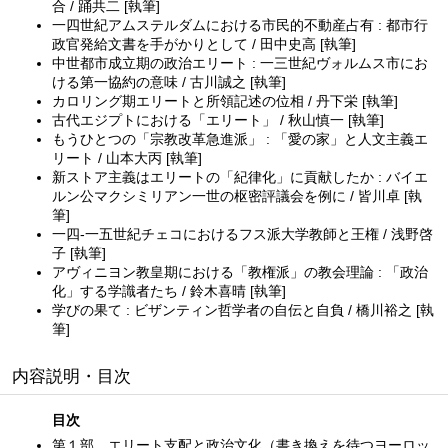
合 / 踊共二 [執筆]
一四世紀アムステルダムにおける市民的不動産占有 : 都市行
政官発給文書を手がかりとして / 田中史高 [執筆]
中世都市成立期の政治エリート : 一三世紀ヴォルムス市にお
ける第一協約の意味 / 古川誠之 [執筆]
カロリング期エリートと所領記述の位相 / 丹下栄 [執筆]
古代エジプトにおける「エリート」 / 秋山慎一 [執筆]
もうひとつの「宗教改革急進派」 : 「愛の家」と人文主義エ
リート / 山本大丙 [執筆]
新ストア主義はエリートの「紀律化」に貢献したか : バイエ
ルン公マクシミリアン一世の枢密評議会を例に / 皆川卓 [執
筆]
一四-一五世紀チェコにおけるフス派大学教師と王権 / 浅野啓
子 [執筆]
アヴィニヨン教皇期における「教権派」の教会理論 : 「政治
化」する学識者たち / 鈴木喜晴 [執筆]
学びの果て : ビザンティン哲学者の自伝と自負 / 橋川裕之 [執
筆]
内容説明・目次
目次
第１部 エリート支配と政治文化（書き換えを待つヨーロッ