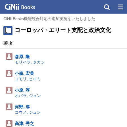
CiNii Books機能統合対応の追加実施をいたしました
ヨーロッパ・エリート支配と政治文化
著者
森原, 隆
モリハラ, タカシ
小森, 宏美
コモリ, ヒロミ
小原, 淳
オバラ, ジュン
河野, 淳
コウノ, ジュン
高津, 秀之