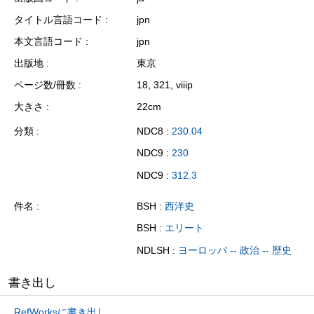
タイトル言語コード
jpn
本文言語コード
jpn
出版地
東京
ページ数/冊数
18, 321, viiip
大きさ
22cm
分類
NDC8 :
230.04
NDC9 :
230
NDC9 :
312.3
件名
BSH :
西洋史
BSH :
エリート
NDLSH :
ヨーロッパ -- 政治 -- 歴史
書き出し
RefWorksに書き出し