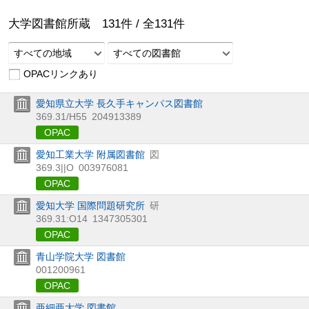
大学図書館所蔵
131
件 /
全
131
件
すべての地域
すべての図書館
OPACリンクあり
愛知県立大学 長久手キャンパス図書館
369.31/H55
204913389
OPAC
愛知工業大学 附属図書館
図
369.3||O
003976081
OPAC
愛知大学 国際問題研究所
研
369.31:O14
1347305301
OPAC
青山学院大学 図書館
001200961
OPAC
亜細亜大学 図書館