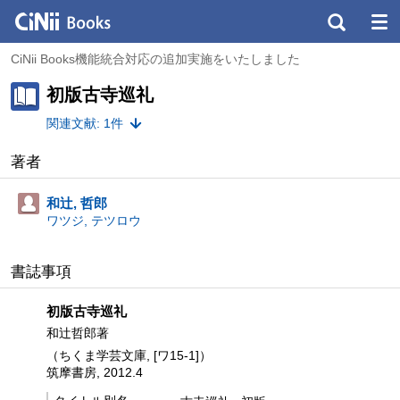
CiNii Books機能統合対応の追加実施をいたしました
初版古寺巡礼
関連文献: 1件
著者
和辻, 哲郎
ワツジ, テツロウ
書誌事項
初版古寺巡礼
和辻哲郎著
（ちくま学芸文庫, [ワ15-1]）
筑摩書房, 2012.4