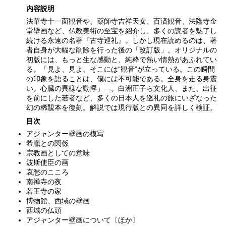
内容説明
法華寺十一面観音や、薬師寺吉祥天女、百済観音、法隆寺金
堂壁画など、仏教美術の至宝を紹介し、多くの読者を魅了し
続ける永遠の名著『古寺巡礼』。しかし現在読めるのは、著
者自身が大幅な削除を行った後の「改訂版」。オリジナルの
初版には、もっと生な感動と、純粋で熱い情熱があふれてい
る。「見よ、見よ、そこには“観音”が立っている。この瞬間
の印象を語ることは、僕には不可能である。全身を走る身震
い。心臓の異様な動悸」—。白洲正子ら文化人、また、出征
を前にした若者など、多くの日本人を巡礼の旅にいざなった
幻の稀覯本を復刻。解説では現行版との異同を詳しく検証。
目次
アジャンター壁画の模写
希臘との関係
宗教画としての意味
波斯使臣の画
哀愁のこころ
南禅寺の夜
若王寺の家
博物館、西域の壁画
西域の仏頭
アジャンター壁画について〔ほか〕