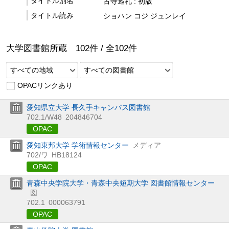
タイトル別名
古寺巡礼 : 初版
タイトル読み
ショハン コジ ジュンレイ
大学図書館所蔵
102
件 /
全
102
件
すべての地域
すべての図書館
OPACリンクあり
愛知県立大学 長久手キャンパス図書館
702.1/W48
204846704
OPAC
愛知東邦大学 学術情報センター
メディア
702/ワ
HB18124
OPAC
青森中央学院大学・青森中央短期大学 図書館情報センター
図
702.1
000063791
OPAC