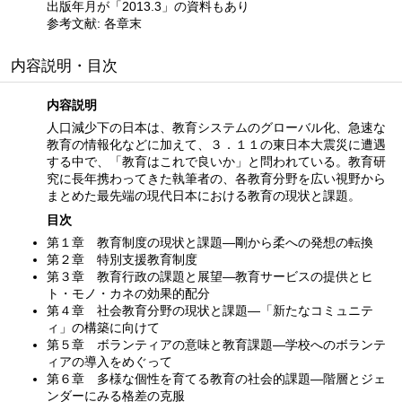
出版年月が「2013.3」の資料もあり
参考文献: 各章末
内容説明・目次
内容説明
人口減少下の日本は、教育システムのグローバル化、急速な
教育の情報化などに加えて、３．１１の東日本大震災に遭遇
する中で、「教育はこれで良いか」と問われている。教育研
究に長年携わってきた執筆者の、各教育分野を広い視野から
まとめた最先端の現代日本における教育の現状と課題。
目次
第１章 教育制度の現状と課題—剛から柔への発想の転換
第２章 特別支援教育制度
第３章 教育行政の課題と展望—教育サービスの提供とヒ
ト・モノ・カネの効果的配分
第４章 社会教育分野の現状と課題—「新たなコミュニテ
ィ」の構築に向けて
第５章 ボランティアの意味と教育課題—学校へのボランテ
ィアの導入をめぐって
第６章 多様な個性を育てる教育の社会的課題—階層とジェ
ンダーにみる格差の克服