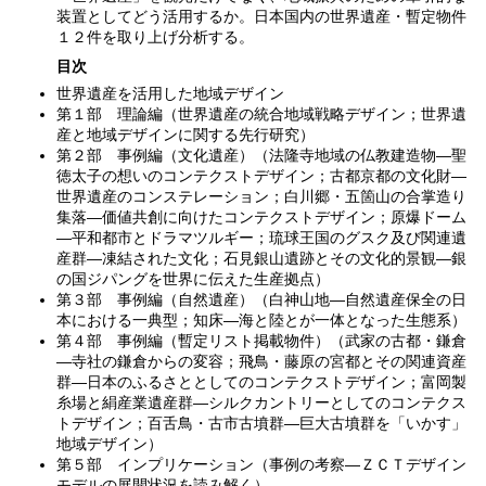
装置としてどう活用するか。日本国内の世界遺産・暫定物件
１２件を取り上げ分析する。
目次
世界遺産を活用した地域デザイン
第１部 理論編（世界遺産の統合地域戦略デザイン；世界遺
産と地域デザインに関する先行研究）
第２部 事例編（文化遺産）（法隆寺地域の仏教建造物—聖
徳太子の想いのコンテクストデザイン；古都京都の文化財—
世界遺産のコンステレーション；白川郷・五箇山の合掌造り
集落—価値共創に向けたコンテクストデザイン；原爆ドーム
—平和都市とドラマツルギー；琉球王国のグスク及び関連遺
産群—凍結された文化；石見銀山遺跡とその文化的景観—銀
の国ジパングを世界に伝えた生産拠点）
第３部 事例編（自然遺産）（白神山地—自然遺産保全の日
本における一典型；知床—海と陸とが一体となった生態系）
第４部 事例編（暫定リスト掲載物件）（武家の古都・鎌倉
—寺社の鎌倉からの変容；飛鳥・藤原の宮都とその関連資産
群—日本のふるさととしてのコンテクストデザイン；富岡製
糸場と絹産業遺産群—シルクカントリーとしてのコンテクス
トデザイン；百舌鳥・古市古墳群—巨大古墳群を「いかす」
地域デザイン）
第５部 インプリケーション（事例の考察—ＺＣＴデザイン
モデルの展開状況を読み解く）