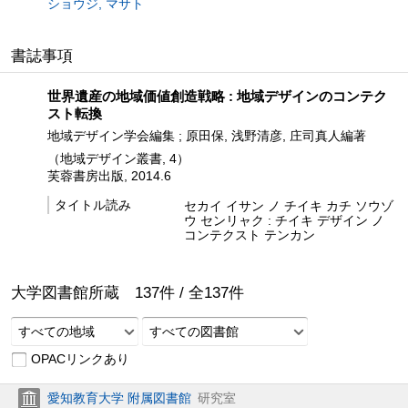
ショウジ, マサト
書誌事項
世界遺産の地域価値創造戦略 : 地域デザインのコンテク
スト転換
地域デザイン学会編集 ; 原田保, 浅野清彦, 庄司真人編著
（地域デザイン叢書, 4）
芙蓉書房出版, 2014.6
タイトル読み
セカイ イサン ノ チイキ カチ ソウゾ
ウ センリャク : チイキ デザイン ノ
コンテクスト テンカン
大学図書館所蔵
137
件 /
全
137
件
すべての地域
すべての図書館
OPACリンクあり
愛知教育大学 附属図書館
研究室