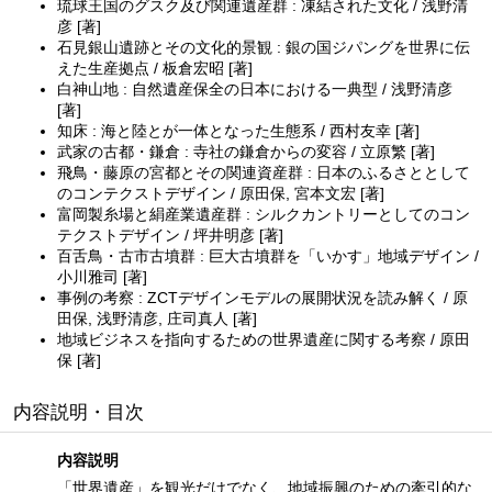
琉球王国のグスク及び関連遺産群 : 凍結された文化 / 浅野清
彦 [著]
石見銀山遺跡とその文化的景観 : 銀の国ジパングを世界に伝
えた生産拠点 / 板倉宏昭 [著]
白神山地 : 自然遺産保全の日本における一典型 / 浅野清彦
[著]
知床 : 海と陸とが一体となった生態系 / 西村友幸 [著]
武家の古都・鎌倉 : 寺社の鎌倉からの変容 / 立原繁 [著]
飛鳥・藤原の宮都とその関連資産群 : 日本のふるさととして
のコンテクストデザイン / 原田保, 宮本文宏 [著]
富岡製糸場と絹産業遺産群 : シルクカントリーとしてのコン
テクストデザイン / 坪井明彦 [著]
百舌鳥・古市古墳群 : 巨大古墳群を「いかす」地域デザイン /
小川雅司 [著]
事例の考察 : ZCTデザインモデルの展開状況を読み解く / 原
田保, 浅野清彦, 庄司真人 [著]
地域ビジネスを指向するための世界遺産に関する考察 / 原田
保 [著]
内容説明・目次
内容説明
「世界遺産」を観光だけでなく、地域振興のための牽引的な