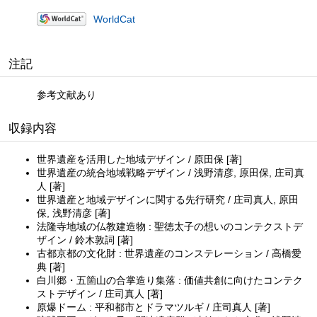
WorldCat
注記
参考文献あり
収録内容
世界遺産を活用した地域デザイン / 原田保 [著]
世界遺産の統合地域戦略デザイン / 浅野清彦, 原田保, 庄司真
人 [著]
世界遺産と地域デザインに関する先行研究 / 庄司真人, 原田
保, 浅野清彦 [著]
法隆寺地域の仏教建造物 : 聖徳太子の想いのコンテクストデ
ザイン / 鈴木敦詞 [著]
古都京都の文化財 : 世界遺産のコンステレーション / 高橋愛
典 [著]
白川郷・五箇山の合掌造り集落 : 価値共創に向けたコンテク
ストデザイン / 庄司真人 [著]
原爆ドーム : 平和都市とドラマツルギ / 庄司真人 [著]