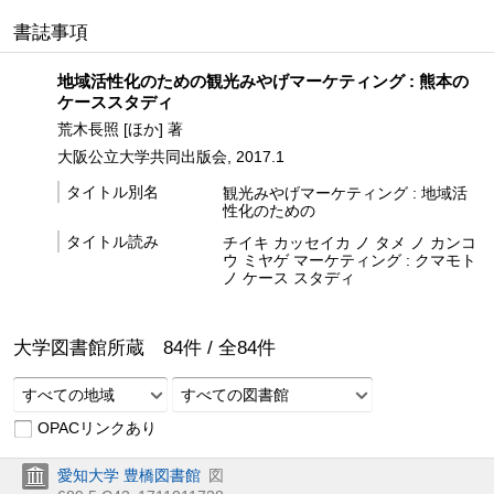
書誌事項
地域活性化のための観光みやげマーケティング : 熊本の
ケーススタディ
荒木長照 [ほか] 著
大阪公立大学共同出版会, 2017.1
タイトル別名
観光みやげマーケティング : 地域活
性化のための
タイトル読み
チイキ カッセイカ ノ タメ ノ カンコ
ウ ミヤゲ マーケティング : クマモト
ノ ケース スタディ
大学図書館所蔵
84
件 /
全
84
件
すべての地域
すべての図書館
OPACリンクあり
愛知大学 豊橋図書館
図