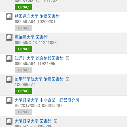
689.5:C43
1711011738
OPAC
秋田県立大学 附属図書館
689.59:A64
10200201
OPAC
亜細亜大学 図書館
689.59/C 43
11241836
OPAC
江戸川大学 総合情報図書館
図
689.59/A64
11924995
OPAC
追手門学院大学 附属図書館
図
100086377
OPAC
大阪経済大学 中小企業・経営研究所
B6/2017/0023
920015297
OPAC
大阪経済大学 図書館
図
689.5/Ara
50086795