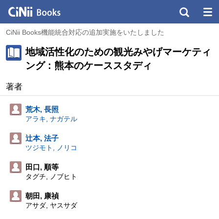
CiNii Books機能統合対応の追加実施をいたしました
地域活性化のための観光みやげマーケティ
ング : 熊本のケーススタディ
著者
荒木, 長照
アラキ, ナガテル
辻本, 法子
ツジモト, ノリコ
田口, 順等
タグチ, ノブヒト
朝田, 康禎
アサダ, ヤスサダ