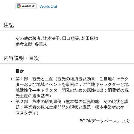
WorldCat
注記
その他の著者: 辻本法子, 田口順等, 朝田康禎
参考文献: 各章末
内容説明・目次
目次
第１部 観光と土産（観光の経済波及効果—ご当地キャラク
ターおよび地域イベントを事例に；ご当地キャラクターと地
域活性化—キャラクター開発のための属性抽出；消費者の観
光土産の選択基準）
第２部 熊本の研究事例（熊本県の観光戦略 その現状と課
題；事業者の観光土産開発の現状と課題；熊本事業者のケー
ススタディ）
「BOOKデータベース」 より