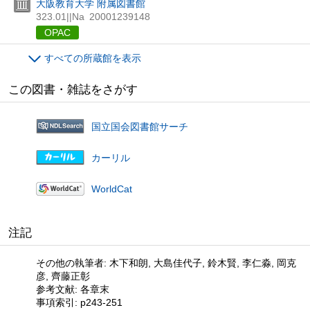
大阪教育大学 附属図書館
323.01||Na
20001239148
OPAC
すべての所蔵館を表示
この図書・雑誌をさがす
国立国会図書館サーチ
カーリル
WorldCat
注記
その他の執筆者: 木下和朗, 大島佳代子, 鈴木賢, 李仁淼, 岡克
彦, 齊藤正彰
参考文献: 各章末
事項索引: p243-251