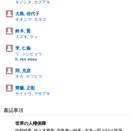
キノシタ, カズアキ
大島, 佳代子
オオシマ, カヨコ
鈴木, 賢
スズキ, ケン
李, 仁淼
リ, ジンビョウ
li, ren miao
岡, 克彦
オカ, カツヒコ
齊藤, 正彰
サイトウ, マサアキ
書誌事項
世界の人権保障
中村睦男, 佐々木雅寿, 寺島壽一編著 ; 岩本一郎 [ほか] 執筆