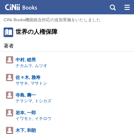
CiNii Books機能統合対応の追加実施をいたしました
世界の人権保障
著者
中村, 睦男
ナカムラ, ムツオ
佐々木, 雅寿
ササキ, マサトシ
寺島, 壽一
テラシマ, トシカズ
岩本, 一郎
イワモト, イチロウ
木下, 和朗