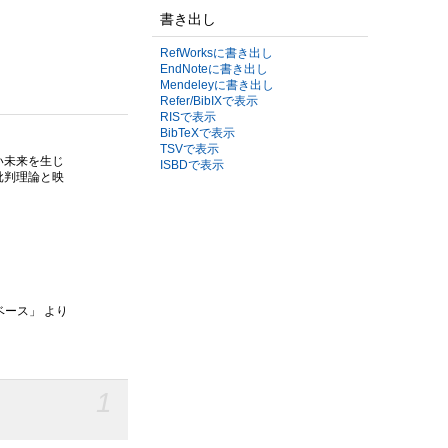
書き出し
RefWorksに書き出し
EndNoteに書き出し
Mendeleyに書き出し
Refer/BibIXで表示
RISで表示
BibTeXで表示
TSVで表示
い未来を生じ
ISBDで表示
批判理論と映
ベース」 より
1