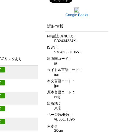
Google Books
詳細情報
NII書誌ID(NCID)
BB2434324X
ISBN
9784588010651
出版国コード
PACリンクあり
ja
タイトル言語コード
C
jpn
本文言語コード
C
jpn
原本言語コード
C
eng
出版地
東京
C
ページ数/冊数
vi, 551, 139p
C
大きさ
20cm