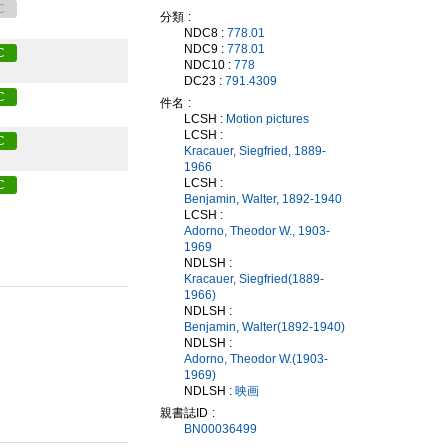
C
分類
NDC8 :
778.01
NDC9 :
778.01
C
NDC10 :
778
DC23 :
791.4309
C
件名
LCSH :
Motion pictures
LCSH :
C
Kracauer, Siegfried, 1889-
1966
LCSH :
C
Benjamin, Walter, 1892-1940
LCSH :
Adorno, Theodor W., 1903-
1969
NDLSH :
Kracauer, Siegfried(1889-
1966)
NDLSH :
Benjamin, Walter(1892-1940)
NDLSH :
Adorno, Theodor W.(1903-
1969)
NDLSH :
映画
親書誌ID
BN00036499