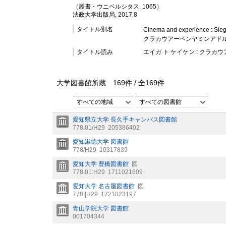
（叢書・ウニベルシタス, 1065）
法政大学出版局, 2017.8
タイトル別名
Cinema and experience : Sieg
クラカウアーベンヤミンアド
タイトル読み
エイガ ト ケイケン : クラ
大学図書館所蔵
169
件 /
全
169
件
すべての地域
すべての図書館
愛知県立大学 長久手キャンパス図書館
778.01/H29
205386402
愛知淑徳大学 図書館
778/H29
10317839
愛知大学 豊橋図書館
図
778.01:H29
1711021609
愛知大学 名古屋図書館
図
778||H29
1721023197
青山学院大学 図書館
001704344