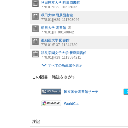
秋田県立大学 附属図書館
778.01:H29
10212632
秋田大学 附属図書館
778.01||H29
111703046
朝日大学 図書館
図
778.01||H
00140842
亜細亜大学 図書館
778.01/E 37
11244780
跡見学園女子大学 新座図書館
778.01||H29
1113584211
すべての所蔵館を表示
この図書・雑誌をさがす
国立国会図書館サーチ
WorldCat
注記