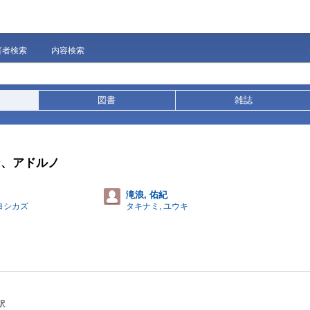
著者検索
内容検索
図書
雑誌
ン、アドルノ
滝浪, 佑紀
 ヨシカズ
タキナミ, ユウキ
訳