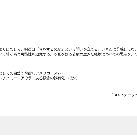
よりはむしろ、映画は「何をするのか」という問いを立てる。いまだに予感しえな
いう場がもつ可能性を追究する。映画を観る公衆の生きた経験についての思考を、
としての自然；奇妙なアメリカニズム）
ンチノミー；アウラ—ある概念の我有化 ほか）
「BOOKデータ