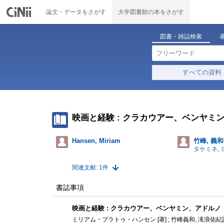
論文・データをさがす
大学図書館の本をさがす
図書・雑誌検索
すべての資料
映画と経験 : クラカウアー、ベンヤミ
Hansen, Miriam
竹峰, 義和
タケミネ,
関連文献: 1件
書誌事項
映画と経験 : クラカウアー、ベンヤミン、アドルノ
ミリアム・ブラトゥ・ハンセン [著] ; 竹峰義和, 滝浪佑紀