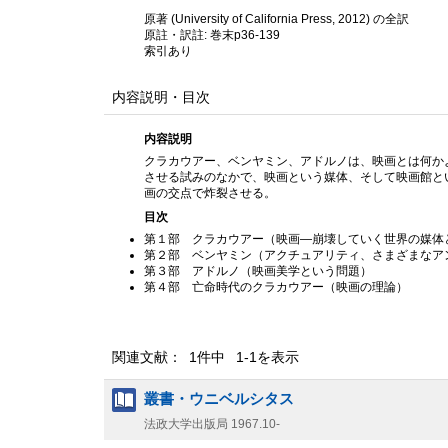
原著 (University of California Press, 2012) の全訳
原註・訳註: 巻末p36-139
索引あり
内容説明・目次
内容説明
クラカウアー、ベンヤミン、アドルノは、映画とは何か
させる試みのなかで、映画という媒体、そして映画館と
画の交点で炸裂させる。
目次
第１部 クラカウアー（映画—崩壊していく世界の媒体
第２部 ベンヤミン（アクチュアリティ、さまざまなア
第３部 アドルノ（映画美学という問題）
第４部 亡命時代のクラカウアー（映画の理論）
関連文献： 1件中 1-1を表示
叢書・ウニベルシタス
法政大学出版局
1967.10-