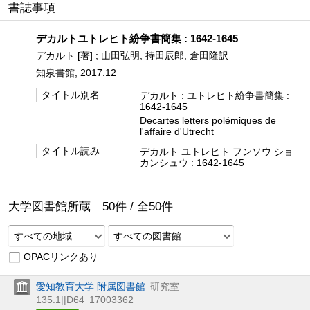
書誌事項
デカルトユトレヒト紛争書簡集 : 1642-1645
デカルト [著] ; 山田弘明, 持田辰郎, 倉田隆訳
知泉書館, 2017.12
タイトル別名
デカルト : ユトレヒト紛争書簡集 :
1642-1645
Decartes letters polémiques de
l'affaire d'Utrecht
タイトル読み
デカルト ユトレヒト フンソウ ショ
カンシュウ : 1642-1645
大学図書館所蔵
50
件 /
全
50
件
すべての地域
すべての図書館
OPACリンクあり
愛知教育大学 附属図書館
研究室
135.1||D64
17003362