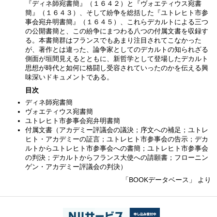
『ディネ師宛書簡』（１６４２）と『ヴォエティウス宛書
簡』（１６４３）、そして紛争を総括した『ユトレヒト市参
事会宛弁明書簡』（１６４５）、これらデカルトによる三つ
の公開書簡と、この紛争にまつわる八つの付属文書を収録す
る。本書簡群はフランスでもあまり注目されてこなかった
が、著作とは違った、論争家としてのデカルトの知られざる
側面が垣間見えるとともに、新哲学として登場したデカルト
思想が時代と如何に格闘し受容されていったのかを伝える興
味深いドキュメントである。
目次
ディネ師宛書簡
ヴォエティウス宛書簡
ユトレヒト市参事会宛弁明書簡
付属文書（アカデミー評議会の議決；序文への補足；ユトレ
ヒト・アカデミーの証言；ユトレヒト市参事会の告示；デカ
ルトからユトレヒト市参事会への書簡；ユトレヒト市参事会
の判決；デカルトからフランス大使への請願書；フローニン
ゲン・アカデミー評議会の判決）
「BOOKデータベース」 より