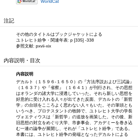
WorldCat
注記
その他のタイトルはブックジャケットによる
ユトレヒト紛争・関連年表: p [335] -338
参照文献: pxvii-xix
内容説明・目次
内容説明
デカルト（１５９６‐１６５０）の『方法序説および三試論』
（１６３７）や『省察』（１６４１）が刊行され、その思想
はオランダの諸大学に浸透していった。それら新しい思想を
好意的に受け入れる人々が出てきた反面、デカルトの「新哲
学」の台頭をこころよく思わない人々もいた。その筆頭とも
いうべき、プロテスタントの牧師で、ユトレヒト大学の学長
ヴォエティウスは「新哲学」の追放を画策した。その後、新
旧思想の対立をめぐり大学、市参事会、アカデミーを巻き込
む一連の論争が展開し、それが「ユトレヒト紛争」である。
本書には、ユトレヒト紛争の発端となったデカルトによる