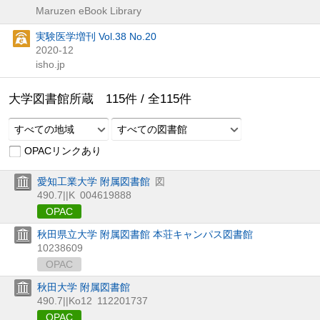
Maruzen eBook Library
実験医学増刊 Vol.38 No.20
2020-12
isho.jp
大学図書館所蔵
115
件 /
全
115
件
すべての地域
すべての図書館
OPACリンクあり
愛知工業大学 附属図書館
図
490.7||K
004619888
OPAC
秋田県立大学 附属図書館 本荘キャンパス図書館
10238609
OPAC
秋田大学 附属図書館
490.7||Ko12
112201737
OPAC