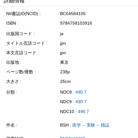
詳細情報
NII書誌ID(NCID)
BC04584105
ISBN
9784758103916
出版国コード
ja
タイトル言語コード
jpn
本文言語コード
jpn
出版地
東京
ページ数/冊数
238p
大きさ
26cm
分類
NDC8 :
490.7
NDC9 :
490.7
NDC10 :
490.7
件名
BSH :
医学 -- 実験 -- 雑誌