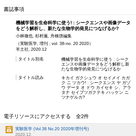
書誌事項
機械学習を生命科学に使う! : シークエンスや画像データ
をどう解析し、新たな生物学的発見につなげるか?
小林徹也, 杉村薫, 舟橋啓編集
（実験医学, 増刊 ; vol. 38-no. 20 2020）
羊土社, 2020.12
タイトル別名
機械学習を生命科学に使う : シーク
エンスや画像データをどう解析し新
たな生物学的発見につなげるか
タイトル読み
キカイ ガクシュウ オ セイメイ カガ
ク ニ ツカウ! : シークエンス ヤ ガゾ
ウ データ オ ドウ カイセキ シ、アラ
タナ セイブツガクテキ ハッケン ニ
ツナゲルカ?
電子リソースにアクセスする 全
2
件
実験医学 (Vol.38 No.20 2020年増刊号)
2020.12.