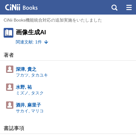
CiNii Books機能統合対応の追加実施をいたしました
画像生成AI
関連文献: 1件
著者
深津, 貴之
フカツ, タカユキ
水野, 祐
ミズノ, タスク
酒井, 麻里子
サカイ, マリコ
書誌事項