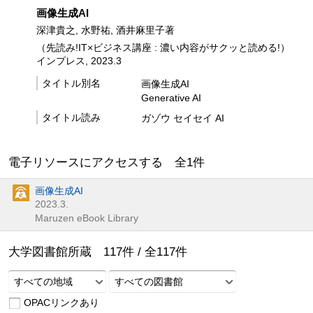
画像生成AI
深津貴之, 水野祐, 酒井麻里子著
（先読み!IT×ビジネス講座 : 濃い内容がサクッと読める!）
インプレス, 2023.3
タイトル別名
画像生成AI
Generative AI
タイトル読み
ガゾウ セイセイ AI
電子リソースにアクセスする 全
1
件
画像生成AI
2023.3.
Maruzen eBook Library
大学図書館所蔵
117
件 /
全
117
件
すべての地域
すべての図書館
OPACリンクあり