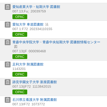
愛知産業大学・短期大学 図書館
007.13;Fu;
20039759
OPAC
愛知大学 車道図書館
法
007.1:F72
202334110155
OPAC
青森中央学院大学・青森中央短期大学 図書館情報センター
図
007.13||F
000090468
OPAC
足利大学 附属図書館
1143201
OPAC
跡見学園女子大学 新座図書館
007.13||F72
1113842015
OPAC
石川県立看護大学 附属図書館
007.13/F72
1073772