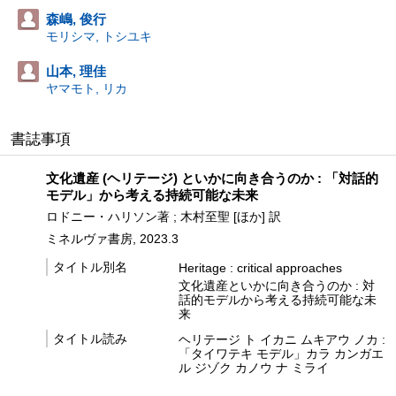
森嶋, 俊行
モリシマ, トシユキ
山本, 理佳
ヤマモト, リカ
書誌事項
文化遺産 (ヘリテージ) といかに向き合うのか : 「対話的
モデル」から考える持続可能な未来
ロドニー・ハリソン著 ; 木村至聖 [ほか] 訳
ミネルヴァ書房, 2023.3
タイトル別名
Heritage : critical approaches
文化遺産といかに向き合うのか : 対
話的モデルから考える持続可能な未
来
タイトル読み
ヘリテージ ト イカニ ムキアウ ノカ :
「タイワテキ モデル」カラ カンガエ
ル ジゾク カノウ ナ ミライ