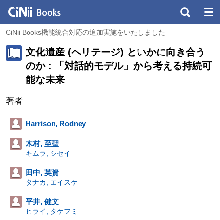
CiNii Books機能統合対応の追加実施をいたしました
文化遺産 (ヘリテージ) といかに向き合う
のか : 「対話的モデル」から考える持続可
能な未来
著者
Harrison, Rodney
木村, 至聖
キムラ, シセイ
田中, 英資
タナカ, エイスケ
平井, 健文
ヒライ, タケフミ