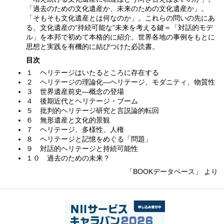
「過去のための文化遺産か、未来のための文化遺産か」。
「そもそも文化遺産とは何なのか」。これらの問いの先にあ
る、文化遺産の“持続可能な”未来を考える鍵＝「対話的モデ
ル」を本邦で初めて本格的に紹介。世界各地の事例をもとに
思想と実践を有機的に結びつけた必読書。
目次
１ ヘリテージはいたるところに存在する
２ ヘリテージの理論化―ヘリテージ、モダニティ、物質性
３ 世界遺産前史―概念の登場
４ 後期近代とヘリテージ・ブーム
５ 批判的ヘリテージ研究と言説論的転回
６ 無形遺産と文化的景観
７ ヘリテージ、多様性、人権
８ ヘリテージと記憶をめぐる「問題」
９ 対話的ヘリテージと持続可能性
１０ 過去のための未来？
「BOOKデータベース」 より