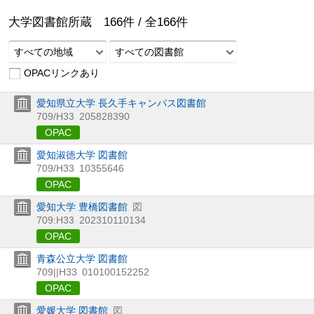
大学図書館所蔵
166
件 /
全
166
件
すべての地域
すべての図書館
OPACリンクあり
愛知県立大学 長久手キャンパス図書館
709/H33
205828390
OPAC
愛知淑徳大学 図書館
709/H33
10355646
OPAC
愛知大学 豊橋図書館
図
709:H33
202310110134
OPAC
青森公立大学 図書館
709||H33
010100152252
OPAC
愛媛大学 図書館
図