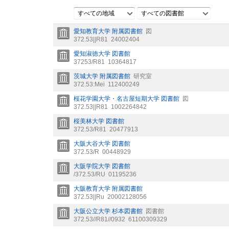
すべての地域
すべての図書館
愛知教育大学 附属図書館
図
372.53||R81
24002404
愛知淑徳大学 図書館
37253/R81
10364817
茨城大学 附属図書館
研究室
372.53:Mei
112400249
桜花学園大学・名古屋短期大学 図書館
図
372.53||R81
1002264842
桜美林大学 図書館
372.53/R81
20477913
大阪大谷大学 図書館
372.53/R
00448929
大阪学院大学 図書館
/372.53/RU
01195236
大阪教育大学 附属図書館
372.53||Ru
20002128056
大阪公立大学 杉本図書館
図書館
372.53//R81//0932
61100309329