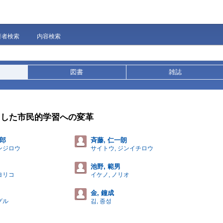
著者検索
内容検索
図書
雑誌
向した市民的学習への変革
次郎
斉藤, 仁一朗
ケンジロウ
サイトウ, ジンイチロウ
池野, 範男
ヨリコ
イケノ, ノリオ
金, 鐘成
グル
김, 종성