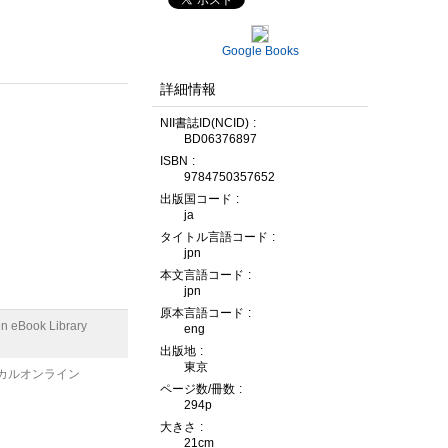
Google Books
詳細情報
NII書誌ID(NCID)
BD06376897
ISBN
9784750357652
出版国コード
ja
タイトル言語コード
jpn
本文言語コード
jpn
原本言語コード
n eBook Library
eng
出版地
東京
カルオンライン
ページ数/冊数
294p
大きさ
21cm