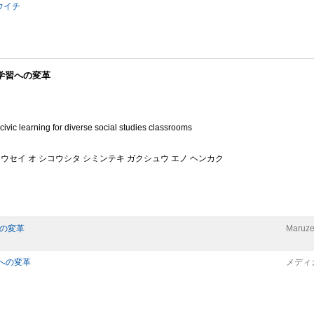
ウイチ
学習への変革
civic learning for diverse social studies classrooms
ヨウセイ オ シコウシタ シミンテキ ガクシュウ エノ ヘンカク
の変革
Maruze
への変革
メディ