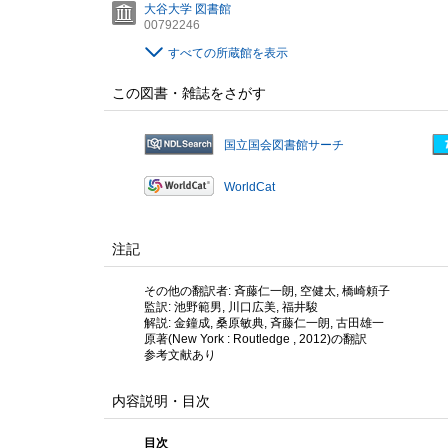
大谷大学 図書館
00792246
すべての所蔵館を表示
この図書・雑誌をさがす
国立国会図書館サーチ
WorldCat
注記
その他の翻訳者: 斉藤仁一朗, 空健太, 橋崎頼子
監訳: 池野範男, 川口広美, 福井駿
解説: 金鐘成, 桑原敏典, 斉藤仁一朗, 古田雄一
原著(New York : Routledge , 2012)の翻訳
参考文献あり
内容説明・目次
目次