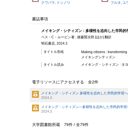
クワバラ, トシノリ
フルタ, ユ
書誌事項
メイキング・シティズン : 多様性を志向した市民的
ベス・C・ルービン著 ; 後藤賢次郎 [ほか] 翻訳
明石書店, 2024.3
タイトル別名
Making citizens : transforming 
メイキングシティズン
タイトル読み
メイキング・シティズン : タ
電子リソースにアクセスする 全
2
件
メイキング・シティズン 多様性を志向した市民的学習へ
2024.3.
メイキング・シティズン―多様性を志向した市民的学習
2024.3.
大学図書館所蔵
79
件 /
全
79
件