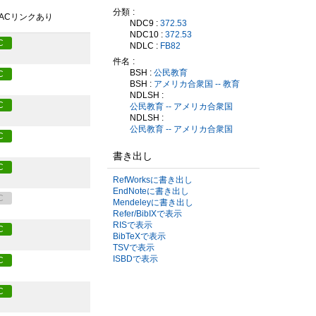
分類
PACリンクあり
NDC9 :
372.53
NDC10 :
372.53
C
NDLC :
FB82
件名
BSH :
公民教育
C
BSH :
アメリカ合衆国 -- 教育
NDLSH :
C
公民教育 -- アメリカ合衆国
NDLSH :
公民教育 -- アメリカ合衆国
C
書き出し
C
RefWorksに書き出し
EndNoteに書き出し
C
Mendeleyに書き出し
Refer/BibIXで表示
RISで表示
C
BibTeXで表示
TSVで表示
ISBDで表示
C
C