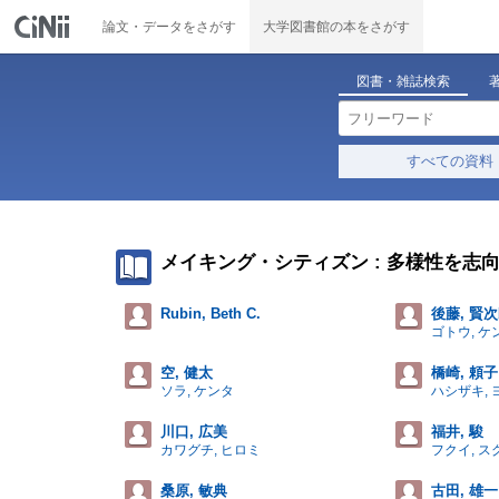
論文・データをさがす
大学図書館の本をさがす
図書・雑誌検索
すべての資料
メイキング・シティズン : 多様性を志
Rubin, Beth C.
後藤, 賢
ゴトウ, 
空, 健太
橋崎, 頼子
ソラ, ケンタ
ハシザキ, 
川口, 広美
福井, 駿
カワグチ, ヒロミ
フクイ, ス
桑原, 敏典
古田, 雄一