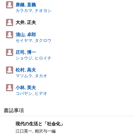
唐鎌, 直義
カラカマ, ナオヨシ
大井, 正夫
清山, 卓郎
セイヤマ, タクロウ
庄司, 博一
ショウジ, ヒロイチ
松村, 高夫
マツムラ, タカオ
小林, 英夫
コバヤシ, ヒデオ
書誌事項
現代の生活と「社会化」
江口英一, 相沢与一編