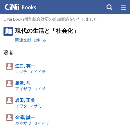
CiNii Books機能統合対応の追加実施をいたしました
現代の生活と「社会化」
関連文献: 1件
著者
江口, 英一
エグチ, エイイチ
相沢, 与一
アイザワ, ヨイチ
岩田, 正美
イワタ, マサミ
金澤, 誠一
カネザワ, セイイチ