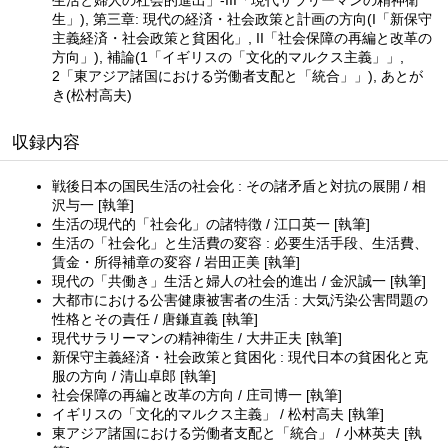
生」), 第三章: 現代の経済・社会政策と計画の方向(I「新保守
主義経済・社会政策と貧困化」, II「社会保障の再編と改革の
方向」), 補論(1「イギリスの「文化的マルクス主義」」,
2「東アジア諸国における労働者支配と「統合」」), あとが
き(松村高夫)
収録内容
戦後日本の国民生活の社会化 : その諸矛盾と対抗の展開 / 相
沢与一 [執筆]
生活の現代的「社会化」の諸特徴 / 江口英一 [執筆]
生活の「社会化」と生活費の変容 : 必要生活手段、生活費、
賃金・所得補章の変容 / 岩田正美 [執筆]
現代の「共働き」生活と婦人の社会的進出 / 金沢誠一 [執筆]
大都市における公害健康被害者の生活 : 大気汚染公害問題の
性格とその責任 / 唐鎌直義 [執筆]
現代サラリーマンの精神衛生 / 大井正夫 [執筆]
新保守主義経済・社会政策と貧困化 : 現代日本の貧困化と克
服の方向 / 清山卓郎 [執筆]
社会保障の再編と改革の方向 / 庄司博一 [執筆]
イギリスの「文化的マルクス主義」 / 松村高夫 [執筆]
東アジア諸国における労働者支配と「統合」 / 小林英夫 [執