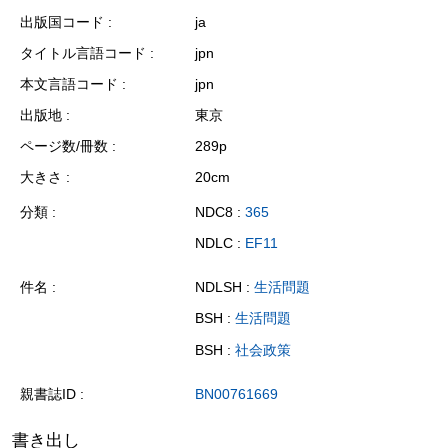
出版国コード
ja
タイトル言語コード
jpn
本文言語コード
jpn
出版地
東京
ページ数/冊数
289p
大きさ
20cm
分類
NDC8 :
365
NDLC :
EF11
件名
NDLSH :
生活問題
BSH :
生活問題
BSH :
社会政策
親書誌ID
BN00761669
書き出し