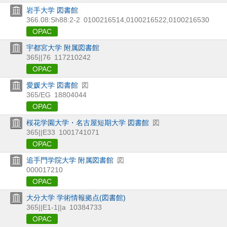
岩手大学 図書館
366.08:Sh88:2-2
0100216514,0100216522,0100216530
OPAC
宇都宮大学 附属図書館
365||76
117210242
OPAC
愛媛大学 図書館
図
365/EG
18804044
OPAC
桜花学園大学・名古屋短期大学 図書館
図
365||E33
1001741071
OPAC
追手門学院大学 附属図書館
図
000017210
OPAC
大分大学 学術情報拠点(図書館)
365||E1-1||a
10384733
OPAC