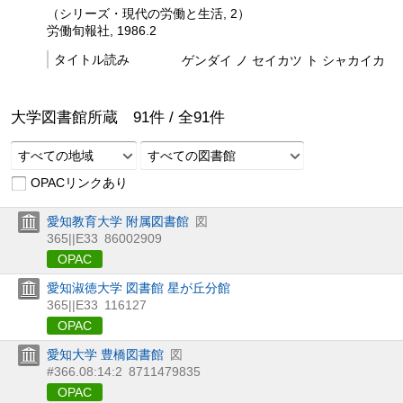
（シリーズ・現代の労働と生活, 2）
労働旬報社, 1986.2
タイトル読み
ゲンダイ ノ セイカツ ト シャカイカ
大学図書館所蔵
91
件 /
全
91
件
すべての地域
すべての図書館
OPACリンクあり
愛知教育大学 附属図書館
図
365||E33
86002909
OPAC
愛知淑徳大学 図書館 星が丘分館
365||E33
116127
OPAC
愛知大学 豊橋図書館
図
#366.08:14:2
8711479835
OPAC