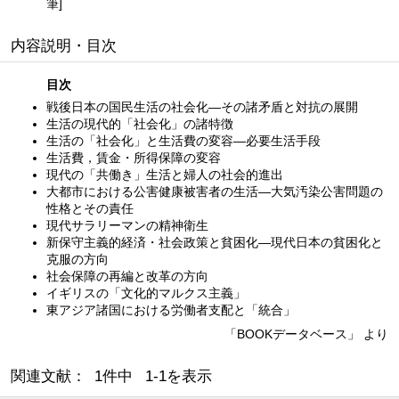
筆]
内容説明・目次
目次
戦後日本の国民生活の社会化—その諸矛盾と対抗の展開
生活の現代的「社会化」の諸特徴
生活の「社会化」と生活費の変容—必要生活手段
生活費，賃金・所得保障の変容
現代の「共働き」生活と婦人の社会的進出
大都市における公害健康被害者の生活—大気汚染公害問題の
性格とその責任
現代サラリーマンの精神衛生
新保守主義的経済・社会政策と貧困化—現代日本の貧困化と
克服の方向
社会保障の再編と改革の方向
イギリスの「文化的マルクス主義」
東アジア諸国における労働者支配と「統合」
「BOOKデータベース」 より
関連文献： 1件中 1-1を表示