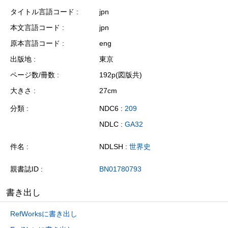
タイトル言語コード
jpn
本文言語コード
jpn
原本言語コード
eng
出版地
東京
ページ数/冊数
192p(図版共)
大きさ
27cm
分類
NDC6 :
209
NDLC :
GA32
件名
NDLSH :
世界史
親書誌ID
BN01780793
書き出し
RefWorksに書き出し