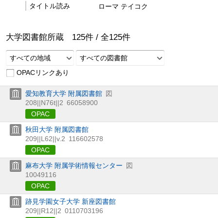
タイトル読み
ローマ テイコク
大学図書館所蔵
125
件 /
全
125
件
すべての地域
すべての図書館
OPACリンクあり
愛知教育大学 附属図書館
図
208||N76t||2
66058900
OPAC
秋田大学 附属図書館
209||L62||v.2
116602578
OPAC
麻布大学 附属学術情報センター
図
10049116
OPAC
跡見学園女子大学 新座図書館
209||R12||2
0110703196