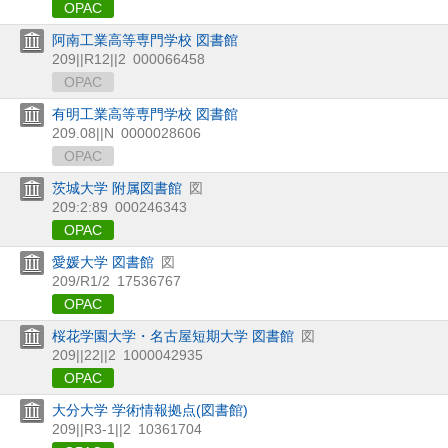
OPAC
阿南工業高等専門学校 図書館
209||R12||2
000066458
OPAC
有明工業高等専門学校 図書館
209.08||N
0000028606
OPAC
茨城大学 附属図書館
図
209:2:89
000246343
OPAC
愛媛大学 図書館
図
209/R1/2
17536767
OPAC
桜花学園大学・名古屋短期大学 図書館
図
209||22||2
1000042935
OPAC
大分大学 学術情報拠点(図書館)
209||R3-1||2
10361704