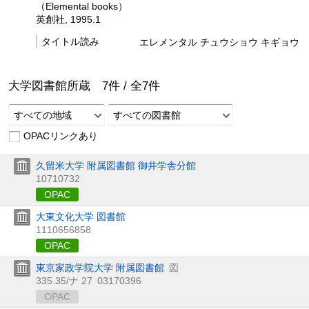
（Elemental books）
英創社, 1995.1
タイトル読み
エレメンタル チュウショウ キギョウ
大学図書館所蔵
7
件 /
全
7
件
すべての地域
すべての図書館
OPACリンクあり
久留米大学 附属図書館 御井学舎分館
10710732
OPAC
大東文化大学 図書館
1110656858
OPAC
東京家政学院大学 附属図書館
図
335.35/ナ 27
03170396
OPAC