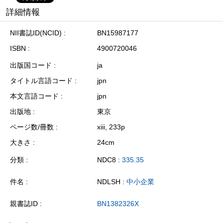
詳細情報
NII書誌ID(NCID)
BN15987177
ISBN
4900720046
出版国コード
ja
タイトル言語コード
jpn
本文言語コード
jpn
出版地
東京
ページ数/冊数
xiii, 233p
大きさ
24cm
分類
NDC8 :
335.35
件名
NDLSH :
中小企業
親書誌ID
BN1382326X