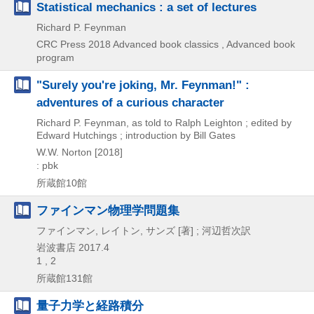
Statistical mechanics : a set of lectures
Richard P. Feynman
CRC Press
2018
Advanced book classics , Advanced book
program
"Surely you're joking, Mr. Feynman!" :
adventures of a curious character
Richard P. Feynman, as told to Ralph Leighton ; edited by
Edward Hutchings ; introduction by Bill Gates
W.W. Norton
[2018]
: pbk
所蔵館10館
ファインマン物理学問題集
ファインマン, レイトン, サンズ [著] ; 河辺哲次訳
岩波書店
2017.4
1 , 2
所蔵館131館
量子力学と経路積分