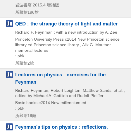
岩波書店
2015.4
増補版
所蔵館196館
QED : the strange theory of light and matter
Richard P. Feynman ; with a new introduction by A. Zee
Princeton University Press
c2014
New Princeton science
library ed
Princeton science library , Alix G. Mautner
memorial lectures
: pbk
所蔵館2館
Lectures on physics : exercises for the
Feynman
Richard Feynman, Robert Leighton, Matthew Sands, et al. ;
edited by Michael A. Gottlieb and Rudolf Pfeiffer
Basic books
c2014
New millennium ed
: pbk
所蔵館18館
Feynman's tips on physics : reflections,