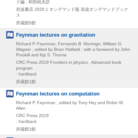
ド編 ; 和田純夫訳
岩波書店
2020.1
オンデマンド版
岩波オンデマンドブック
ス
所蔵館5館
Feynman lectures on gravitation
Richard P. Feynman, Fernando B. Morinigo, William G.
Wagner ; edited by Brian Hatfield ; with a foreword by John
Preskill and Kip S. Thorne
CRC Press
2019
Frontiers in physics , Advanced book
program
: hardback
所蔵館1館
Feynman lectures on computation
Richard P. Feynman ; edited by Tony Hey and Robin W.
Allen
CRC Press
2019
: hardback
所蔵館1館