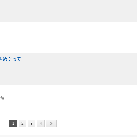
をめぐって
所編
1
2
3
4