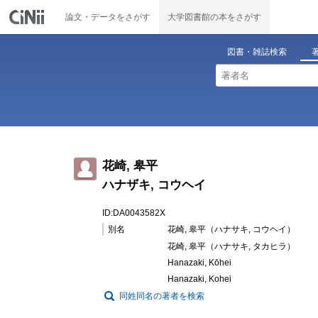
論文・データをさがす
大学図書館の本をさがす
図書・雑誌検索
花崎, 皋平
ハナザキ, コウヘイ
ID:DA0043582X
別名
花崎, 皋平（ハナサキ, コウヘイ）
花崎, 皋平（ハナサキ, タカヒラ）
Hanazaki, Kōhei
Hanazaki, Kohei
同姓同名の著者を検索