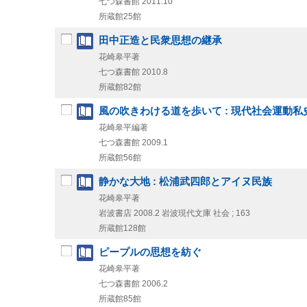
七つ森書館
2011.10
所蔵館25館
田中正造と民衆思想の継承
花崎皋平著
七つ森書館
2010.8
所蔵館82館
風の吹きわける道を歩いて : 現代社会運動私
花崎皋平編著
七つ森書館
2009.1
所蔵館56館
静かな大地 : 松浦武四郎とアイヌ民族
花崎皋平著
岩波書店
2008.2
岩波現代文庫 社会 ; 163
所蔵館128館
ピープルの思想を紡ぐ
花崎皋平著
七つ森書館
2006.2
所蔵館85館