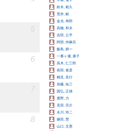
中条, 省平
鈴木, 範久
荒井, 献
金光, 寿郎
5
高橋, 和夫
吉田, 公平
阿部, 仲麻呂
飯島, 耕一
一番ヶ瀬, 康子
6
高木, 仁三郎
前田, 俊彦
鶴見, 良行
加藤, 祐三
7
国弘, 正雄
鹿野, 力
見田, 宗介
永川, 玲二
8
鎌田, 慧
山口, 文憲