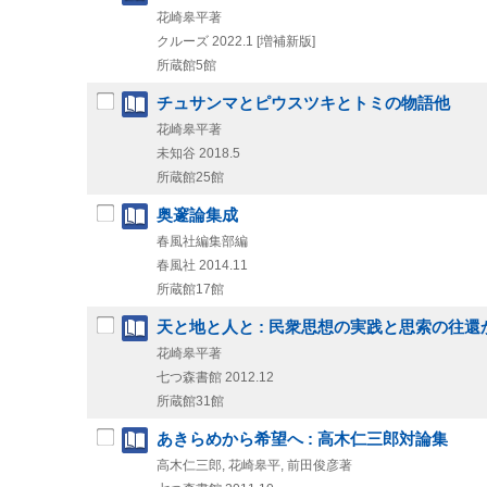
花崎皋平著
クルーズ
2022.1
[増補新版]
所蔵館5館
チュサンマとピウスツキとトミの物語他
花崎皋平著
未知谷
2018.5
所蔵館25館
奥邃論集成
春風社編集部編
春風社
2014.11
所蔵館17館
天と地と人と : 民衆思想の実践と思索の往還
花崎皋平著
七つ森書館
2012.12
所蔵館31館
あきらめから希望へ : 高木仁三郎対論集
高木仁三郎, 花崎皋平, 前田俊彦著