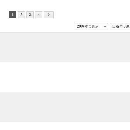
1
2
3
4
20件ずつ表示
出版年：新