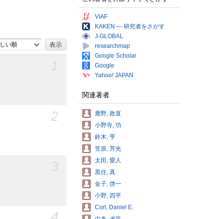
VIAF
KAKEN — 研究者をさがす
J-GLOBAL
しい順
researchmap
Google Scholar
1
Google
Yahoo! JAPAN
関連著者
2
鹿野, 政直
小野寺, 功
鈴木, 亨
笠原, 芳光
太田, 愛人
3
黒住, 真
金子, 啓一
小野, 四平
Corl, Daniel E.
4