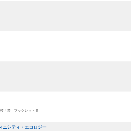
校「遊」ブックレット 8
エスニシティ・エコロジー