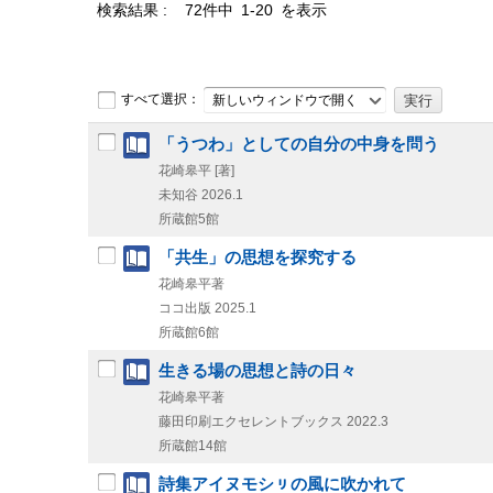
検索結果
72件中 1-20 を表示
すべて選択：
新しいウィンドウで開く
「うつわ」としての自分の中身を問う
花崎皋平 [著]
未知谷
2026.1
所蔵館5館
「共生」の思想を探究する
花崎皋平著
ココ出版
2025.1
所蔵館6館
生きる場の思想と詩の日々
花崎皋平著
藤田印刷エクセレントブックス
2022.3
所蔵館14館
詩集アイヌモシㇼの風に吹かれて