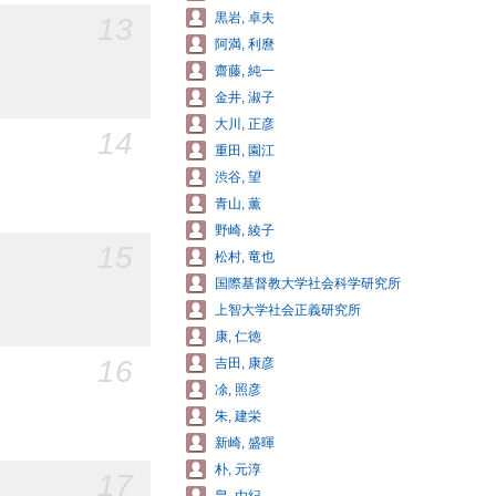
黒岩, 卓夫
13
阿満, 利麿
齋藤, 純一
金井, 淑子
大川, 正彦
14
重田, 園江
渋谷, 望
青山, 薫
野崎, 綾子
15
松村, 竜也
国際基督教大学社会科学研究所
上智大学社会正義研究所
康, 仁徳
16
吉田, 康彦
凃, 照彦
朱, 建栄
新崎, 盛暉
朴, 元淳
17