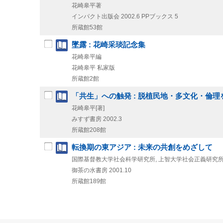
花崎皋平著
インパクト出版会
2002.6
PPブックス 5
所蔵館53館
墜露 : 花崎采琰記念集
花崎皋平編
花崎皋平
私家版
所蔵館2館
「共生」への触発 : 脱植民地・多文化・倫理
花崎皋平[著]
みすず書房
2002.3
所蔵館208館
転換期の東アジア : 未来の共創をめざして
国際基督教大学社会科学研究所, 上智大学社会正義研究
御茶の水書房
2001.10
所蔵館189館