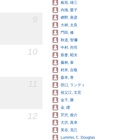
板垣, 雄三
内海, 愛子
9
網野, 善彦
大林, 太良
門田, 修
秋道, 智彌
中村, 尚司
10
新妻, 昭夫
藤林, 泰
村井, 吉敬
森本, 孝
11
田口, ランディ
祖父江, 文宏
金子, 勝
金, 纓
12
芹沢, 俊介
大沢, 真幸
美谷, 克己
Lummis, C. Douglas