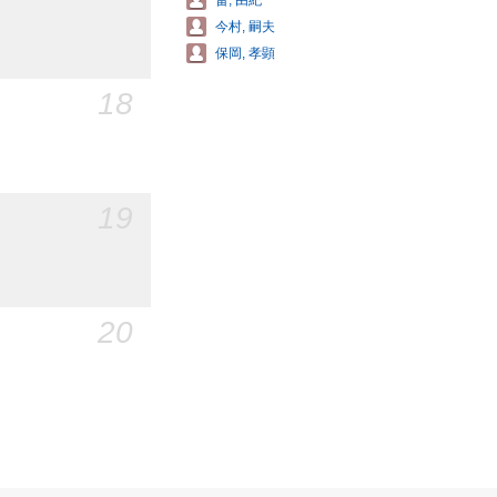
畠, 由紀
今村, 嗣夫
保岡, 孝顕
18
19
20