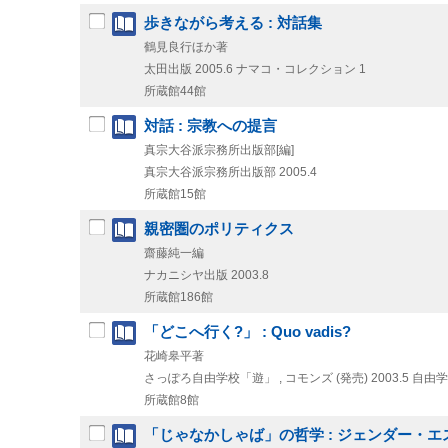
歩きながら考える : 対話集
鶴見良行ほか著
太田出版
2005.6
ナマコ・コレクション 1
所蔵館44館
対話 : 宗教への提言
真宗大谷派宗務所出版部[編]
真宗大谷派宗務所出版部
2005.4
所蔵館15館
親密圏のポリティクス
齋藤純一編
ナカニシヤ出版
2003.8
所蔵館186館
「どこへ行く?」 : Quo vadis?
花崎皋平著
さっぽろ自由学校「遊」 , コモンズ (発売)
2003.5
自由学
所蔵館8館
「じゃなかしゃば」の哲学 : ジェンダー・