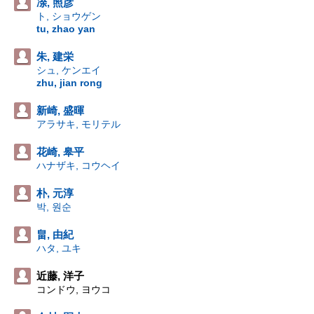
凃, 照彦
ト, ショウゲン
tu, zhao yan
朱, 建栄
シュ, ケンエイ
zhu, jian rong
新崎, 盛暉
アラサキ, モリテル
花崎, 皋平
ハナザキ, コウヘイ
朴, 元淳
박, 원순
畠, 由紀
ハタ, ユキ
近藤, 洋子
コンドウ, ヨウコ