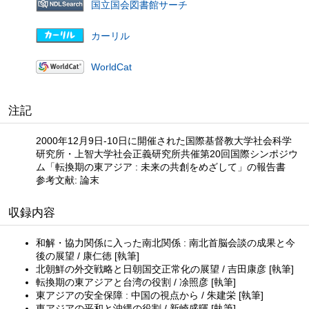
国立国会図書館サーチ
カーリル
WorldCat
注記
2000年12月9日-10日に開催された国際基督教大学社会科学
研究所・上智大学社会正義研究所共催第20回国際シンポジウ
ム「転換期の東アジア : 未来の共創をめざして」の報告書
参考文献: 論末
収録内容
和解・協力関係に入った南北関係 : 南北首脳会談の成果と今
後の展望 / 康仁徳 [執筆]
北朝鮮の外交戦略と日朝国交正常化の展望 / 吉田康彦 [執筆]
転換期の東アジアと台湾の役割 / 凃照彦 [執筆]
東アジアの安全保障 : 中国の視点から / 朱建栄 [執筆]
東アジアの平和と沖縄の役割 / 新崎盛暉 [執筆]