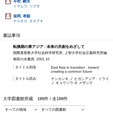
今村, 嗣夫
イマムラ, ツグオ
保岡, 孝顕
ヤスオカ, タカアキ
書誌事項
転換期の東アジア : 未来の共創をめざして
国際基督教大学社会科学研究所, 上智大学社会正義研究所編
御茶の水書房, 2001.10
タイトル別名
East Asia in transition : toward
creating a common future
タイトル読み
テンカンキ ノ ヒガシアジア : ミライ
ノ キョウソウ オ メザシテ
大学図書館所蔵
189
件 /
全
189
件
すべての地域
すべての図書館