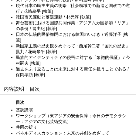
現代日本の民主主義の明暗 : 社会領域での漸進と国政での逆
行 / 花崎皋平 [執筆]
韓国市民運動と落選運動 / 朴元淳 [執筆]
舞台芸術における国際共同作業 : アジア六カ国参加「リア」
の事例 / 畠由紀 [執筆]
日本の伝統的民俗舞踊における韓国のいぶき / 近藤洋子 [執
筆]
新国家主義の歴史観をめぐって : 西尾幹二著『国民の歴史』
批判 / 花崎皋平 [執筆]
民族的アイデンティティの侵害に対する「象徴的保証」 / 今
村嗣夫 [執筆]
過去をふり返ることは未来に対する責任を担うことである /
保岡孝顕 [執筆]
内容説明・目次
目次
基調講演
ワークショップ（東アジアの安全保障；今日のデモクラシ
ー；アジアの文化芸術交流）
共同の祈り
パネルディスカッション：未来の共創をめざして