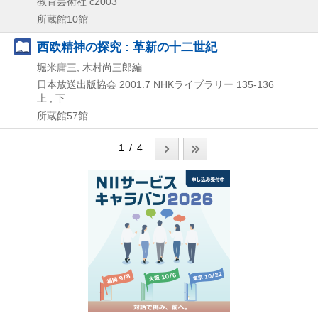
教育芸術社
c2003
所蔵館10館
西欧精神の探究 : 革新の十二世紀
堀米庸三, 木村尚三郎編
日本放送出版協会
2001.7
NHKライブラリー 135-136
上 , 下
所蔵館57館
1 / 4