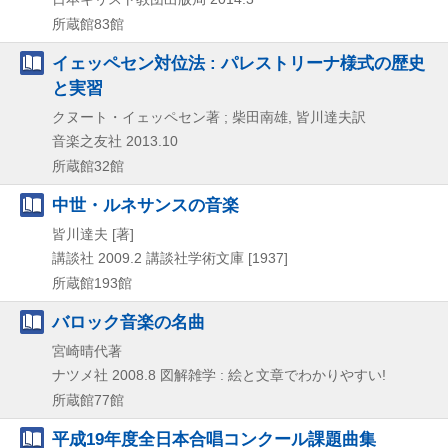
所蔵館83館
イェッペセン対位法 : パレストリーナ様式の歴史
と実習
クヌート・イェッペセン著 ; 柴田南雄, 皆川達夫訳
音楽之友社
2013.10
所蔵館32館
中世・ルネサンスの音楽
皆川達夫 [著]
講談社
2009.2
講談社学術文庫 [1937]
所蔵館193館
バロック音楽の名曲
宮崎晴代著
ナツメ社
2008.8
図解雑学 : 絵と文章でわかりやすい!
所蔵館77館
平成19年度全日本合唱コンクール課題曲集