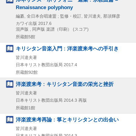
Renaissance polyphony
編纂, 全日本合唱連盟 ; 監修・校訂, 皆川達夫, 那須輝彦
カワイ出版
2017.6
混声版 , 同声版
楽譜（印刷） (スコア)
所蔵館5館
キリシタン音楽入門 : 洋楽渡来考への手引き
皆川達夫著
日本キリスト教団出版局
2017.4
所蔵館92館
洋楽渡来考 : キリシタン音楽の栄光と挫折
皆川達夫著
日本キリスト教団出版局
2014.3
再版
所蔵館1館
洋楽渡来考再論 : 箏とキリシタンとの出会い
皆川達夫著
日本キリスト教団出版局
2014.3