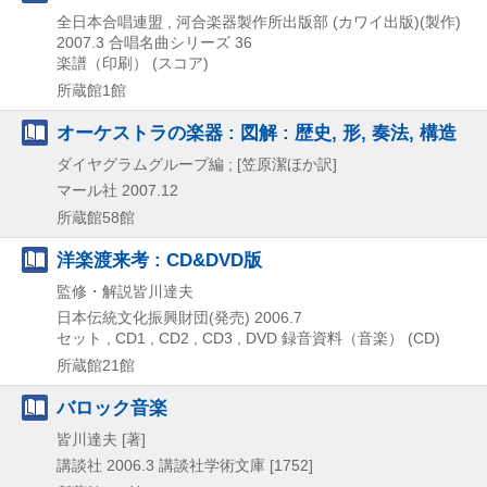
全日本合唱連盟 , 河合楽器製作所出版部 (カワイ出版)(製作)
2007.3
合唱名曲シリーズ 36
楽譜（印刷） (スコア)
所蔵館1館
オーケストラの楽器 : 図解 : 歴史, 形, 奏法, 構造
ダイヤグラムグループ編 ; [笠原潔ほか訳]
マール社
2007.12
所蔵館58館
洋楽渡来考 : CD&DVD版
監修・解説皆川達夫
日本伝統文化振興財団(発売)
2006.7
セット , CD1 , CD2 , CD3 , DVD
録音資料（音楽） (CD)
所蔵館21館
バロック音楽
皆川達夫 [著]
講談社
2006.3
講談社学術文庫 [1752]