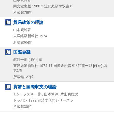
同文館出版
1980.3
近代経済学双書 8
所蔵館76館
貿易政策の理論
山本繁綽著
東洋経済新報社
1974
所蔵館65館
国際金融
館龍一郎 [ほか] 編
東洋経済新報社
1974.11
国際金融講座 / 館龍一郎 [ほか] 編
第1巻
所蔵館127館
貨幣と国際収支の理論
T.シトフスキー著 ; 山本繁綽, 片山貞雄訳
トッパン
1972
経済学入門シリーズ 5
所蔵館30館