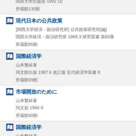
関西大学出版部
1992.10
所蔵館130館
現代日本の公共政策
[関西大学経済・政治研究所] 公共政策研究班[編]
関西大学経済・政治研究所
1988.3
研究双書 第66冊
所蔵館65館
国際経済学
山本繁綽著
同文館出版
1987.6
改訂版
近代経済学双書 8
所蔵館59館
市場開放のために
山本繁綽著
同文舘
1986.9
所蔵館60館
国際経済学
山本繁綽著