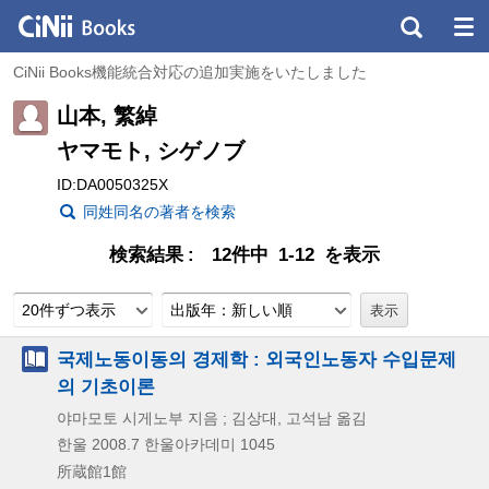
CiNii Books機能統合対応の追加実施をいたしました
山本, 繁綽
ヤマモト, シゲノブ
ID:DA0050325X
同姓同名の著者を検索
検索結果
12件中 1-12 を表示
20件ずつ表示
出版年：新しい順
국제노동이동의 경제학 : 외국인노동자 수입문제
의 기초이론
야마모토 시게노부 지음 ; 김상대, 고석남 옮김
한울
2008.7
한울아카데미 1045
所蔵館1館