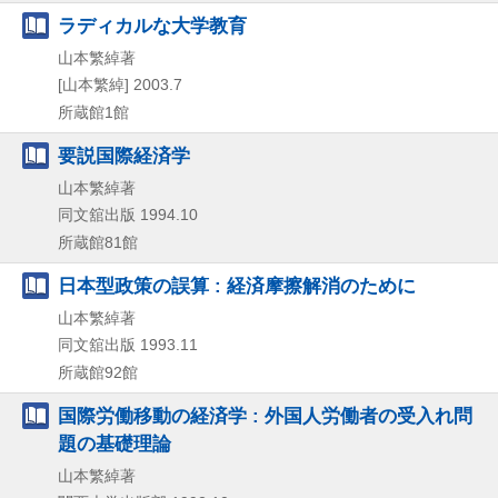
ラディカルな大学教育
山本繁綽著
[山本繁綽]
2003.7
所蔵館1館
要説国際経済学
山本繁綽著
同文舘出版
1994.10
所蔵館81館
日本型政策の誤算 : 経済摩擦解消のために
山本繁綽著
同文舘出版
1993.11
所蔵館92館
国際労働移動の経済学 : 外国人労働者の受入れ問
題の基礎理論
山本繁綽著