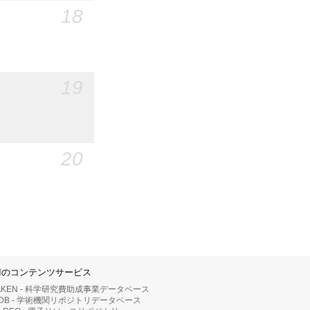
18
19
20
IIのコンテンツサービス
AKEN - 科学研究費助成事業データベース
RDB - 学術機関リポジトリデータベース