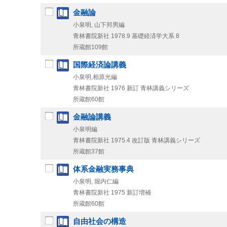
金融論
小泉明, 山下邦男編
青林書院新社
1978.9
基礎経済学大系 8
所蔵館109館
国際経済論講義
小泉明,相原光編
青林書院新社
1976
新訂
青林講義シリーズ
所蔵館60館
金融論講義
小泉明編
青林書院新社
1975.4
改訂版
青林講義シリーズ
所蔵館37館
体系金融実務事典
小泉明, 堀内仁編
青林書院新社
1975
新訂増補
所蔵館60館
自由社会の構造