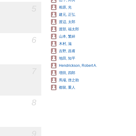
山下, 邦男
5
相原, 光
建元, 正弘
渡辺, 太郎
渡部, 福太郎
山本, 繁綽
6
木村, 滋
吉野, 昌甫
地田, 知平
Hendrickson, Robert A.
7
増田, 四郎
馬場, 啓之助
都留, 重人
8
9