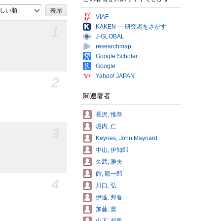
しい順
VIAF
KAKEN — 研究者をさがす
1
J-GLOBAL
researchmap
Google Scholar
Google
Yahoo! JAPAN
2
関連著者
長沢, 惟恭
堀内, 仁
3
Keynes, John Maynard
中山, 伊知郎
久武, 雅夫
館, 龍一郎
4
川口, 弘
伊達, 邦春
加藤, 寛