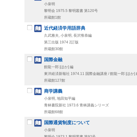
小泉明
黎明会
1975.5
黎明叢書 第120号
所蔵館1館
近代経済学用語辞典
久武雅夫, 小泉明, 長沢惟恭編
第三出版
1974
2訂版
所蔵館30館
国際金融
館龍一郎 [ほか] 編
東洋経済新報社
1974.11
国際金融講座 / 館龍一郎 [ほか] 
所蔵館127館
商学講義
小泉明, 地田知平編
青林書院新社
1973.6
青林講義シリーズ
所蔵館68館
国際通貨制度について
小泉明
黎明会
1973.1
黎明叢書 第92号