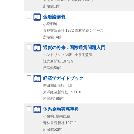
所蔵館1館
金融論講義
小泉明編
青林書院新社
1972
青林講義シリーズ
所蔵館14館
通貨の将来 : 国際通貨問題入門
ヘンドリクソン著 ; 小泉明監訳
読売新聞社
1971.9
所蔵館50館
経済学ガイドブック
増田四郎 [ほか] 編
東洋経済新報社
1971.10
所蔵館165館
体系金融実務事典
小泉明, 堀内仁編
青林書院新社
1971.1
所蔵館52館