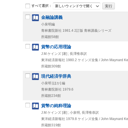
すべて選択：
新しいウィンドウで開く
金融論講義
小泉明編
青林書院新社
1981.4
2訂版
青林講義シリーズ
所蔵館58館
貨幣の応用理論
J.M.ケインズ [著] ; 長澤惟恭訳
東洋経済新報社
1980.2
ケインズ全集 / John Maynard K
所蔵館309館
現代経済学辞典
小泉明 [ほか] 編
青林書院新社
1979.6
所蔵館234館
貨幣の純粋理論
J.M.ケインズ [著] ; 小泉明, 長澤惟恭訳
東洋経済新報社
1979.8
ケインズ全集 / John Maynard K
所蔵館319館