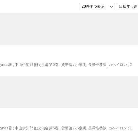
20件ずつ表示
出版年：新
eynes著 ; 中山伊知郎 [ほか] 編 第6巻 . 貨幣論 / 小泉明,
長澤惟恭訳||カヘイロン ; 2
eynes著 ; 中山伊知郎 [ほか] 編 第5巻 . 貨幣論 / 小泉明,
長澤惟恭訳||カヘイロン ; 1