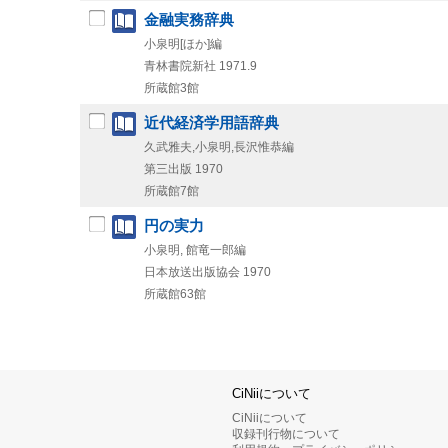
金融実務辞典
小泉明[ほか]編
青林書院新社
1971.9
所蔵館3館
近代経済学用語辞典
久武雅夫,小泉明,長沢惟恭編
第三出版
1970
所蔵館7館
円の実力
小泉明, 館竜一郎編
日本放送出版協会
1970
所蔵館63館
CiNiiについて
CiNiiについて
収録刊行物について