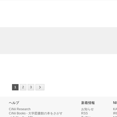
1
2
3
ヘルプ
新着情報
N
CiNii Research
お知らせ
K
CiNii Books - 大学図書館の本をさがす
RSS
I