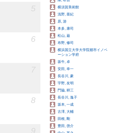
隈, 研吾
5
横須賀美術館
浅野, 亜紀
原, 游
本多, 康司
松山, 巌
6
布野, 修司
横浜国立大学大学院都市イノベ
ーション学府
坂牛, 卓
7
安田, 幸一
長谷川, 豪
宇野, 友明
門脇, 耕三
長谷川, 逸子
8
坂本, 一成
古澤, 大輔
田根, 剛
豊田, 啓介
9