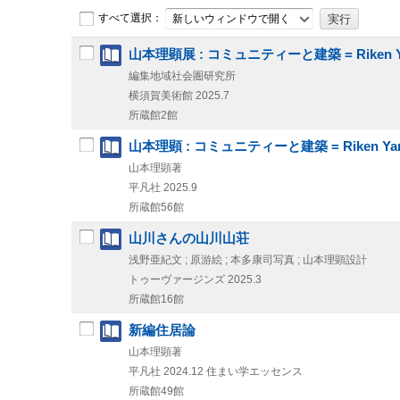
すべて選択：
新しいウィンドウで開く
山本理顕展 : コミュニティーと建築 = Riken Yamamot
編集地域社会圏研究所
横須賀美術館
2025.7
所蔵館2館
山本理顕 : コミュニティーと建築 = Riken Yamamot
山本理顕著
平凡社
2025.9
所蔵館56館
山川さんの山川山荘
浅野亜紀文 ; 原游絵 ; 本多康司写真 ; 山本理顕設計
トゥーヴァージンズ
2025.3
所蔵館16館
新編住居論
山本理顕著
平凡社
2024.12
住まい学エッセンス
所蔵館49館