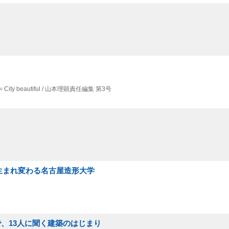
 City beautiful / 山本理顕責任編集 第3号
思想 : 生まれ変わる名古屋造形大学
で、13人に聞く建築のはじまり