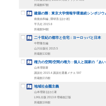
所蔵館87館
建築の際 : 東京大学情報学環連続シンポジウ
南後由和編 ; 隈研吾 [ほか述]
平凡社
2015.8
所蔵館94館
二十世紀の都市と住宅 : ヨーロッパと日本
中野隆生編
山川出版社
2015.5
所蔵館132館
権力の空間/空間の権力 : 個人と国家の「あ
山本理顕著
講談社
2015.4
講談社選書メチエ 597
所蔵館215館
地域社会圏主義
山本理顕 [ほか] 著
LIXIL出版
2013.8
増補改訂版
所蔵館106館