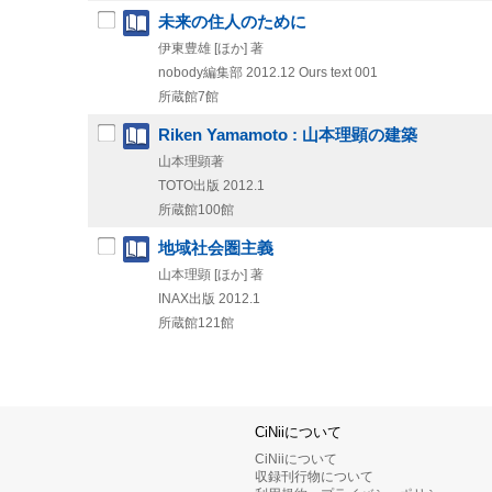
未来の住人のために
伊東豊雄 [ほか] 著
nobody編集部
2012.12
Ours text 001
所蔵館7館
Riken Yamamoto : 山本理顕の建築
山本理顕著
TOTO出版
2012.1
所蔵館100館
地域社会圏主義
山本理顕 [ほか] 著
INAX出版
2012.1
所蔵館121館
CiNiiについて
CiNiiについて
収録刊行物について