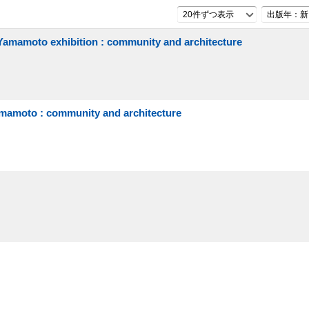
20件ずつ表示
出版年：新
o exhibition : community and architecture
o : community and architecture