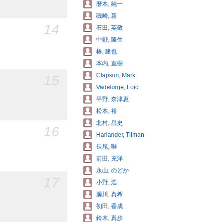
暦本, 純一
磯崎, 新
14
石田, 英敬
中野, 隆生
椿, 建也
本内, 直樹
Clapson, Mark
15
Vadelorge, Loïc
平野, 奈津恵
松本, 裕
北村, 昌史
16
Harlander, Tilman
長尾, 唯
前田, 充洋
永山, のどか
17
小野, 浩
源川, 真希
初田, 香成
鈴木, 真歩