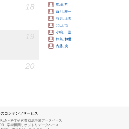
18
馬場, 哲
白川, 耕一
羽貝, 正美
北山, 恒
小嶋, 一浩
19
妹島, 和世
内藤, 廣
20
IIのコンテンツサービス
AKEN - 科学研究費助成事業データベース
RDB - 学術機関リポジトリデータベース