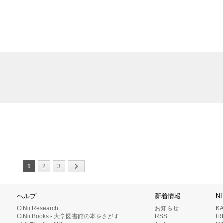
1
2
3
ヘルプ
新着情報
N
CiNii Research
お知らせ
K
CiNii Books - 大学図書館の本をさがす
RSS
I