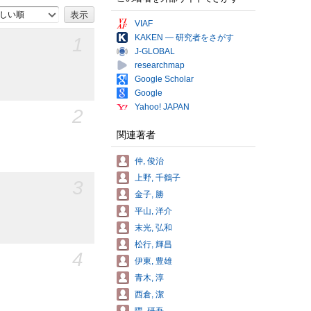
しい順
VIAF
KAKEN — 研究者をさがす
1
J-GLOBAL
researchmap
Google Scholar
Google
Yahoo! JAPAN
2
関連著者
仲, 俊治
上野, 千鶴子
3
金子, 勝
平山, 洋介
末光, 弘和
松行, 輝昌
4
伊東, 豊雄
青木, 淳
西倉, 潔