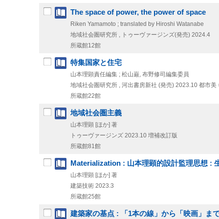
The space of power, the power of space
Riken Yamamoto ; translated by Hiroshi Watanabe
地域社会圏研究所 , トゥーヴァージンズ(発売)
2024.4
所蔵館12館
特集国家と住宅
山本理顕責任編集 ; 松山巌, 布野修司編集委員
地域社会圏研究所 , 河出書房新社 (発売)
2023.10
都市美 =
所蔵館22館
地域社会圏主義
山本理顕 [ほか] 著
トゥーヴァージンズ
2023.10
増補改訂版
所蔵館81館
Materialization : 山本理顕的設計監理
山本理顕 [ほか] 著
建築技術
2023.3
所蔵館25館
建築家の基点 : 「1本の線」から「映画」ま