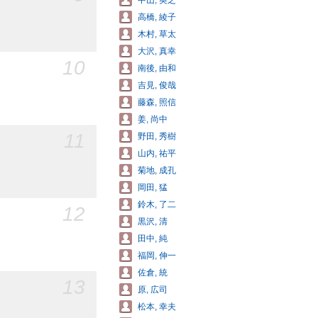
中山, 英之
高橋, 綾子
木村, 草太
大沢, 真幸
10
南後, 由和
吉見, 俊哉
藤森, 照信
姜, 尚中
11
野田, 秀樹
山内, 祐平
菊地, 成孔
岡田, 猛
鈴木, 了二
12
黒沢, 清
田中, 純
福岡, 伸一
佐倉, 統
13
原, 広司
松本, 幸夫