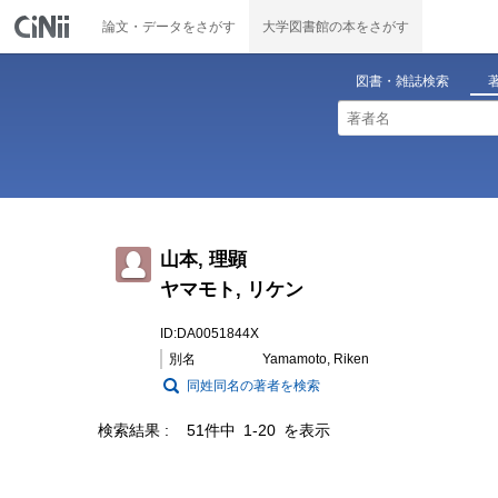
論文・データをさがす
大学図書館の本をさがす
図書・雑誌検索
山本, 理顕
ヤマモト, リケン
ID:DA0051844X
別名
Yamamoto, Riken
同姓同名の著者を検索
検索結果
51件中 1-20 を表示