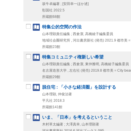
坂牛卓編著 ; [安田幸一ほか述]
彰国社
2022.5
所蔵館68館
特集公的空間の作法
山本理顕責任編集 ; 西倉潔, 高橋綾子編集委員
地域社会圏研究所 , 河出書房新社 (発売)
2021.9
都市美 = 
所蔵館23館
特集コミュニティ権新しい希望
山本理顕責任編集 ; 西倉潔, 東仲雅明, 高橋綾子編集委員
名古屋造形大学 , 左右社 (発売)
2019.8
都市美 = City b
所蔵館29館
脱住宅 : 「小さな経済圏」を設計する
山本理顕, 仲俊治著
平凡社
2018.3
所蔵館141館
いま、「日本」を考えるということ
木村草太編著 ; 大澤真幸, 山本理顕著
河出書房新社
2016.6
河出ブックス 095