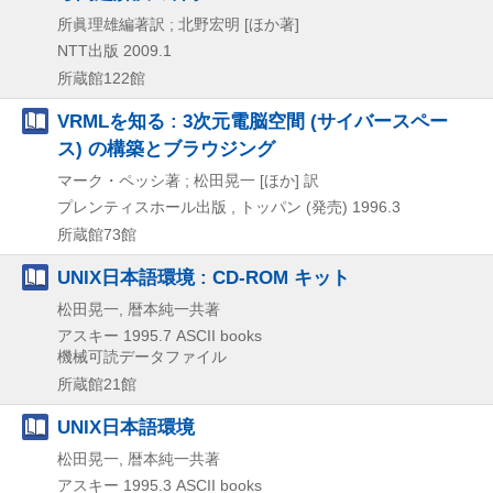
所眞理雄編著訳 ; 北野宏明 [ほか著]
NTT出版
2009.1
所蔵館122館
VRMLを知る : 3次元電脳空間 (サイバースペー
ス) の構築とブラウジング
マーク・ペッシ著 ; 松田晃一 [ほか] 訳
プレンティスホール出版 , トッパン (発売)
1996.3
所蔵館73館
UNIX日本語環境 : CD-ROM キット
松田晃一, 暦本純一共著
アスキー
1995.7
ASCII books
機械可読データファイル
所蔵館21館
UNIX日本語環境
松田晃一, 暦本純一共著
アスキー
1995.3
ASCII books