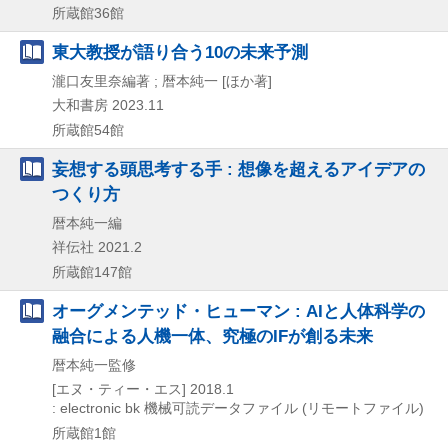
所蔵館36館
東大教授が語り合う10の未来予測
瀧口友里奈編著 ; 暦本純一 [ほか著]
大和書房
2023.11
所蔵館54館
妄想する頭思考する手 : 想像を超えるアイデアの
つくり方
暦本純一編
祥伝社
2021.2
所蔵館147館
オーグメンテッド・ヒューマン : AIと人体科学の
融合による人機一体、究極のIFが創る未来
暦本純一監修
[エヌ・ティー・エス]
2018.1
: electronic bk
機械可読データファイル (リモートファイル)
所蔵館1館