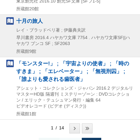
東京創元社
2016.10
創元SF文庫 [SFフ1-5]
所蔵館20館
十月の旅人
レイ・ブラッドベリ著 ; 伊藤典夫訳
早川書房
2016.4
ハヤカワ文庫 7754 . ハヤカワ文庫SF||ハ
ヤカワ ブンコ SF ; SF2063
所蔵館9館
「モンスター!」 ; 「宇宙よりの使者」 ; 「時の
すきま」 ; 「エレベーター」 ; 「無視刑囚」 ;
「誰よりも愛される歯医者」
アシェット・コレクションズ・ジャパン
2016.2
デジタルリ
マスターHD版
隔週刊 ミステリーゾーン : DVDコレクショ
ン / エリック・テュシュマン発行・編集 64
ビデオレコード (ビデオ (ディスク))
所蔵館1館
1 / 14