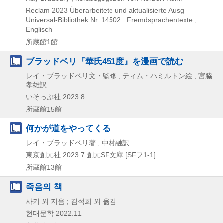
Reclam
2023
Überarbeitete und aktualisierte Ausg
Universal-Bibliothek Nr. 14502 . Fremdsprachentexte ;
Englisch
所蔵館1館
ブラッドベリ『華氏451度』を漫画で読む
レイ・ブラッドベリ文・監修 ; ティム・ハミルトン絵 ; 宮脇
孝雄訳
いそっぷ社
2023.8
所蔵館15館
何かが道をやってくる
レイ・ブラッドベリ著 ; 中村融訳
東京創元社
2023.7
創元SF文庫 [SFフ1-1]
所蔵館13館
죽음의 책
사키 외 지음 ; 김석희 외 옮김
현대문학
2022.11