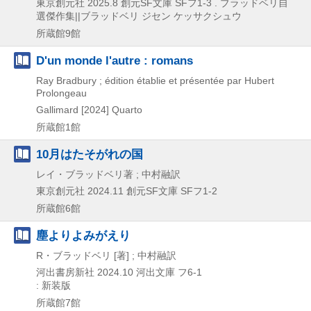
東京創元社
2025.8
創元SF文庫 SFフ1-3 . ブラッドベリ自
選傑作集||ブラッドベリ ジセン ケッサクシュウ
所蔵館9館
D'un monde l'autre : romans
Ray Bradbury ; édition établie et présentée par Hubert
Prolongeau
Gallimard
[2024]
Quarto
所蔵館1館
10月はたそがれの国
レイ・ブラッドベリ著 ; 中村融訳
東京創元社
2024.11
創元SF文庫 SFフ1-2
所蔵館6館
塵よりよみがえり
R・ブラッドベリ [著] ; 中村融訳
河出書房新社
2024.10
河出文庫 フ6-1
: 新装版
所蔵館7館