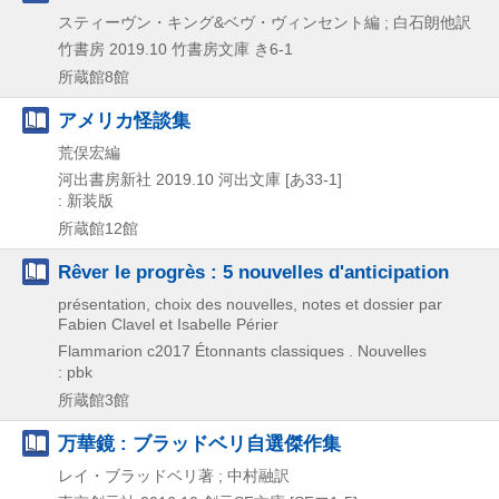
スティーヴン・キング&ベヴ・ヴィンセント編 ; 白石朗他訳
竹書房
2019.10
竹書房文庫 き6-1
所蔵館8館
アメリカ怪談集
荒俣宏編
河出書房新社
2019.10
河出文庫 [あ33-1]
: 新装版
所蔵館12館
Rêver le progrès : 5 nouvelles d'anticipation
présentation, choix des nouvelles, notes et dossier par
Fabien Clavel et Isabelle Périer
Flammarion
c2017
Étonnants classiques . Nouvelles
: pbk
所蔵館3館
万華鏡 : ブラッドベリ自選傑作集
レイ・ブラッドベリ著 ; 中村融訳