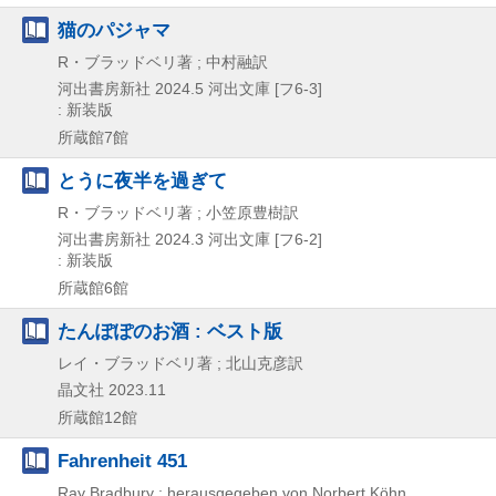
猫のパジャマ
R・ブラッドベリ著 ; 中村融訳
河出書房新社
2024.5
河出文庫 [フ6-3]
: 新装版
所蔵館7館
とうに夜半を過ぎて
R・ブラッドベリ著 ; 小笠原豊樹訳
河出書房新社
2024.3
河出文庫 [フ6-2]
: 新装版
所蔵館6館
たんぽぽのお酒 : ベスト版
レイ・ブラッドベリ著 ; 北山克彦訳
晶文社
2023.11
所蔵館12館
Fahrenheit 451
Ray Bradbury ; herausgegeben von Norbert Köhn