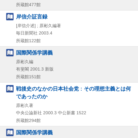
所蔵館477館
岸信介証言録
[岸信介述] ; 原彬久編著
毎日新聞社
2003.4
所蔵館122館
国際関係学講義
原彬久編
有斐閣
2001.3
新版
所蔵館151館
戦後史のなかの日本社会党 : その理想主義とは何
であったのか
原彬久著
中央公論新社
2000.3
中公新書 1522
所蔵館294館
国際関係学講義