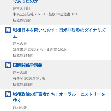
であったのか
原彬久 [著]
中央公論新社
2025.10
新版
中公選書 161
所蔵館53館
戦後日本を問いなおす : 日米非対称のダイナミズ
ム
原彬久著
筑摩書房
2020.9
ちくま新書 1515
所蔵館144館
国際関係学講義
原彬久編
有斐閣
2016.9
第5版
所蔵館153館
戦後政治の証言者たち : オーラル・ヒストリーを
往く
原彬久著