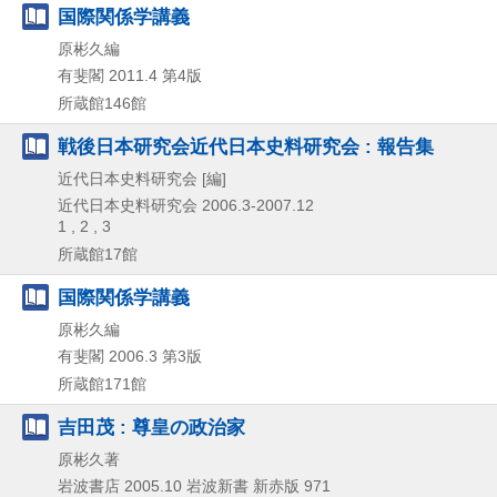
国際関係学講義
原彬久編
有斐閣
2011.4
第4版
所蔵館146館
戦後日本研究会近代日本史料研究会 : 報告集
近代日本史料研究会 [編]
近代日本史料研究会
2006.3-2007.12
1 , 2 , 3
所蔵館17館
国際関係学講義
原彬久編
有斐閣
2006.3
第3版
所蔵館171館
吉田茂 : 尊皇の政治家
原彬久著
岩波書店
2005.10
岩波新書 新赤版 971