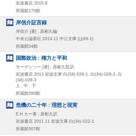
岩波書店
2015.8
所蔵館170館
岸信介証言録
岸信介 [著] ; 原彬久編
中央公論新社
2014.11
中公文庫 [は69-1]
所蔵館34館
国際政治 : 権力と平和
モーゲンソー [著] ; 原彬久監訳
岩波書店
2013
岩波文庫 白(34)-028-1,
白(34)-028-2,
白
(34)-028-3
上 , 中 , 下
所蔵館280館
危機の二十年 : 理想と現実
E.H.カー著 ; 原彬久訳
岩波書店
2011.11
岩波文庫 白(34)-022-1
所蔵館307館