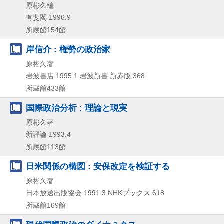
原彬久編
有斐閣
1996.9
所蔵館154館
岸信介 : 権勢の政治家
原彬久著
岩波書店
1995.1
岩波新書 新赤版 368
所蔵館433館
国際政治分析 : 理論と現実
原彬久著
新評論
1993.4
所蔵館113館
日米関係の構図 : 安保改定を検証する
原彬久著
日本放送出版協会
1991.3
NHKブックス 618
所蔵館169館