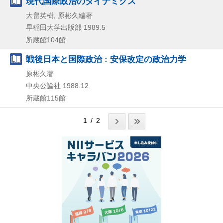
現代国際政治のダイナミクス
大畠英樹, 原彬久編著
早稲田大学出版部
1989.5
所蔵館104館
戦後日本と国際政治 : 安保改定の政治力学
原彬久著
中央公論社
1988.12
所蔵館115館
1 / 2