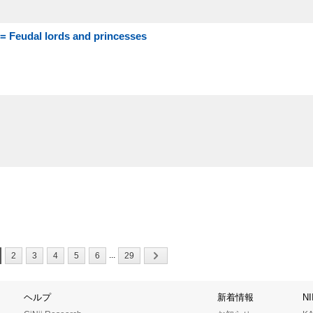
 lords and princesses
...
2
3
4
5
6
29
ヘルプ
新着情報
N