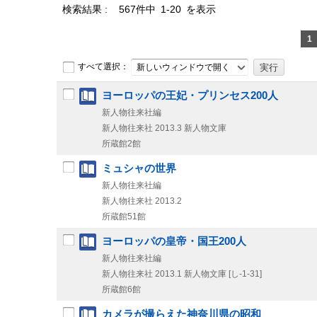
検索結果
567件中 1-20 を表示
1
すべて選択：
新しいウィンドウで開く
ヨーロッパの王妃・プリンセス200人
新人物往来社編
新人物往来社
2013.3
新人物文庫
所蔵館2館
ミュシャの世界
新人物往来社編
新人物往来社
2013.2
所蔵館51館
ヨーロッパの皇帝・国王200人
新人物往来社編
新人物往来社
2013.1
新人物文庫 [し-1-31]
所蔵館6館
カメラが撮らえた神奈川県の昭和