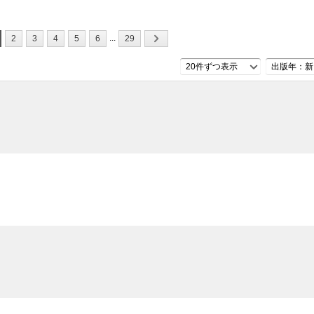
...
2
3
4
5
6
29
20件ずつ表示
出版年：新