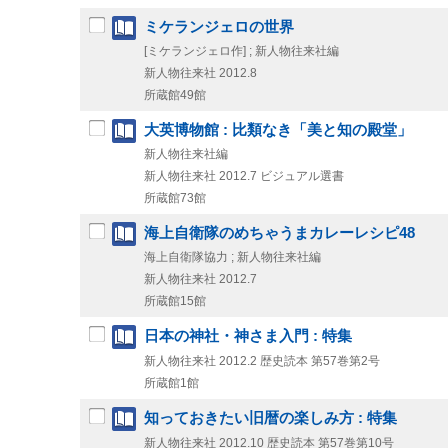
ミケランジェロの世界
[ミケランジェロ作] ; 新人物往来社編
新人物往来社
2012.8
所蔵館49館
大英博物館 : 比類なき「美と知の殿堂」
新人物往来社編
新人物往来社
2012.7
ビジュアル選書
所蔵館73館
海上自衛隊のめちゃうまカレーレシピ48
海上自衛隊協力 ; 新人物往来社編
新人物往来社
2012.7
所蔵館15館
日本の神社・神さま入門 : 特集
新人物往来社
2012.2
歴史読本 第57巻第2号
所蔵館1館
知っておきたい旧暦の楽しみ方 : 特集
新人物往来社
2012.10
歴史読本 第57巻第10号