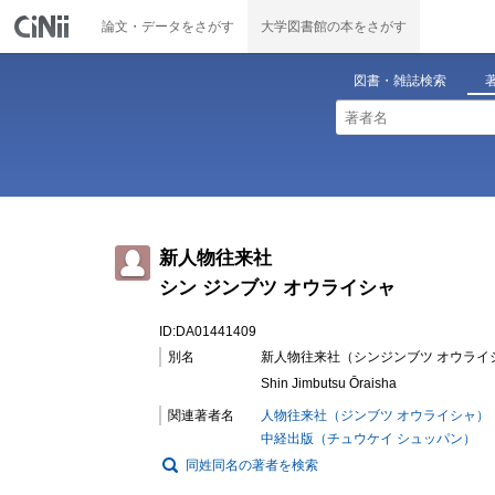
論文・データをさがす
大学図書館の本をさがす
図書・雑誌検索
新人物往来社
シン ジンブツ オウライシャ
ID:DA01441409
別名
新人物往来社（シンジンブツ オウライ
Shin Jimbutsu Ōraisha
関連著者名
人物往来社（ジンブツ オウライシャ）
中経出版（チュウケイ シュッパン）
同姓同名の著者を検索