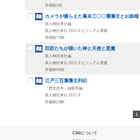
所蔵館1館
カメラが撮らえた幕末三〇〇藩藩主とお姫様 = Feudal
新人物往来社編
新人物往来社
2012.6
ビジュアル選書
所蔵館72館
巨匠たちが描いた神と天使と悪魔
新人物往来社編
新人物往来社
2012.5
ビジュアル選書
所蔵館59館
江戸三百藩藩主列伝
『歴史読本』編集部編
新人物往来社
2012.4
所蔵館19館
1
CiNiiについて