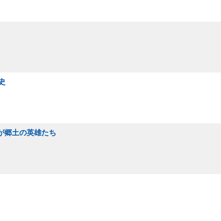
史
わが郷土の英雄たち