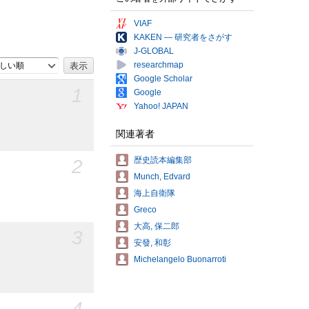
VIAF
KAKEN — 研究者をさがす
J-GLOBAL
researchmap
しい順
Google Scholar
1
Google
Yahoo! JAPAN
関連著者
2
歴史読本編集部
Munch, Edvard
海上自衛隊
Greco
大高, 保二郎
3
安發, 和彰
Michelangelo Buonarroti
4