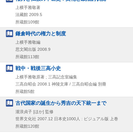
上横手雅敬著
法藏館
2009.5
所蔵館109館
鎌倉時代の権力と制度
上横手雅敬編
思文閣出版
2008.9
所蔵館113館
戦中・戦後三高小史
上横手雅敬原著 ; 三高記念室編集
三高自昭会
2008.1
神陵文庫 / 三高自昭会編 別冊
所蔵館5館
古代国家の誕生から秀吉の天下統一まで
瀧浪貞子 [ほか] 監修
世界文化社
2007.12
日本史1000人 : ビジュアル版 上巻
所蔵館120館