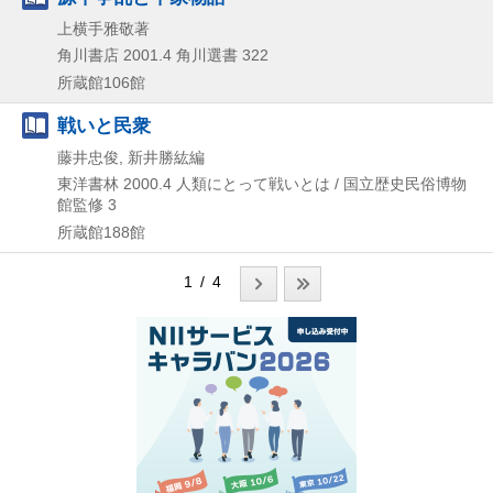
上横手雅敬著
角川書店
2001.4
角川選書 322
所蔵館106館
戦いと民衆
藤井忠俊, 新井勝紘編
東洋書林
2000.4
人類にとって戦いとは / 国立歴史民俗博物
館監修 3
所蔵館188館
1 / 4