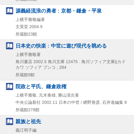
源義経流浪の勇者 : 京都・鎌倉・平泉
上横手雅敬編著
文英堂
2004.9
所蔵館23館
日本史の快楽 : 中世に遊び現代を眺める
上横手雅敬著
角川書店
2002.5
角川文庫 12475 . 角川ソフィア文庫||カド
カワ ソフィア ブンコ ; 284
所蔵館9館
院政と平氏、鎌倉政権
上横手雅敬, 元木泰雄, 勝山清次著
中央公論新社
2002.11
日本の中世 / 網野善彦,
石井進編集 8
所蔵館278館
親族と祖先
義江明子編