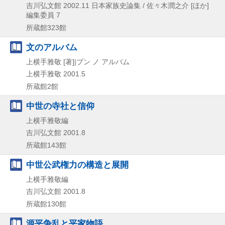
吉川弘文館
2002.11
日本家族史論集 / 佐々木潤之介 [ほか]
編集委員 7
所蔵館323館
文のアルバム
上横手雅敬 [著]|ブン ノ アルバム
上横手雅敬
2001.5
所蔵館2館
中世の寺社と信仰
上横手雅敬編
吉川弘文館
2001.8
所蔵館143館
中世公武権力の構造と展開
上横手雅敬編
吉川弘文館
2001.8
所蔵館130館
源平争乱と平家物語