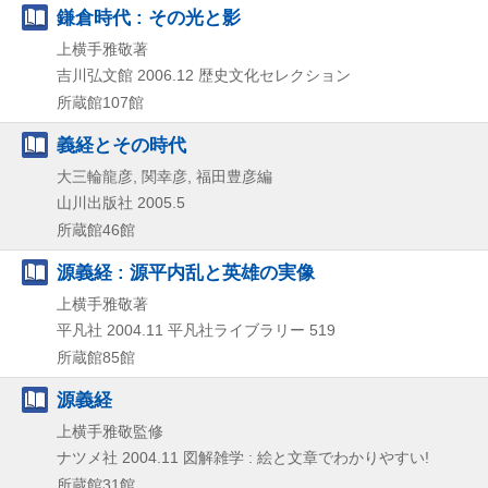
鎌倉時代 : その光と影
上横手雅敬著
吉川弘文館
2006.12
歴史文化セレクション
所蔵館107館
義経とその時代
大三輪龍彦, 関幸彦, 福田豊彦編
山川出版社
2005.5
所蔵館46館
源義経 : 源平内乱と英雄の実像
上横手雅敬著
平凡社
2004.11
平凡社ライブラリー 519
所蔵館85館
源義経
上横手雅敬監修
ナツメ社
2004.11
図解雑学 : 絵と文章でわかりやすい!
所蔵館31館