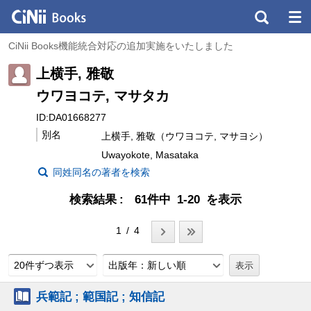
CiNii Books機能統合対応の追加実施をいたしました
上横手, 雅敬
ウワヨコテ, マサタカ
ID:DA01668277
別名
上横手, 雅敬（ウワヨコテ, マサヨシ）
Uwayokote, Masataka
同姓同名の著者を検索
検索結果
61件中 1-20 を表示
1 / 4
20件ずつ表示
出版年：新しい順
兵範記 ; 範国記 ; 知信記