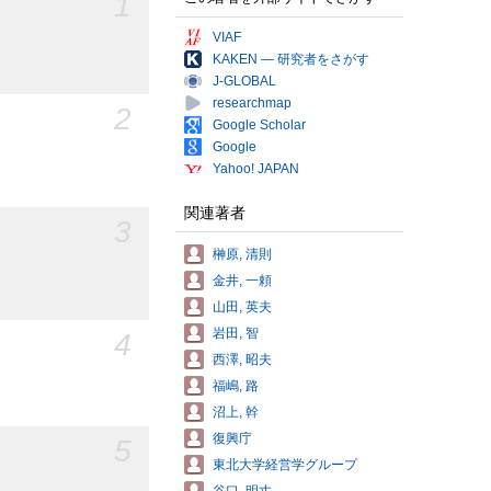
1
VIAF
KAKEN — 研究者をさがす
J-GLOBAL
researchmap
2
Google Scholar
Google
Yahoo! JAPAN
関連著者
3
榊原, 清則
金井, 一頼
山田, 英夫
岩田, 智
4
西澤, 昭夫
福嶋, 路
沼上, 幹
復興庁
5
東北大学経営学グループ