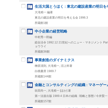
生活大国とうほく : 東北の建設産業の明日を
大滝精一 編著
東北の建設産業の明日を考える会
1996.3
所蔵館1館
中小企業の経営戦略
中村秀一郎編
総合法令
1992.12
21世紀へのニュー・マネジメント Part
ョウライ
所蔵館36館
事業創造のダイナミクス
榊原清則, 大滝精一, 沼上幹著
白桃書房
1989.7
所蔵館144館
金融とコンサルティングの組織 : マネーゲ
吹田尚一, 大滝精一 [ほか] 著
第一法規出版
1989.4
日本の組織 : 戦略と形態 / 今井賢一 [
所蔵館157館