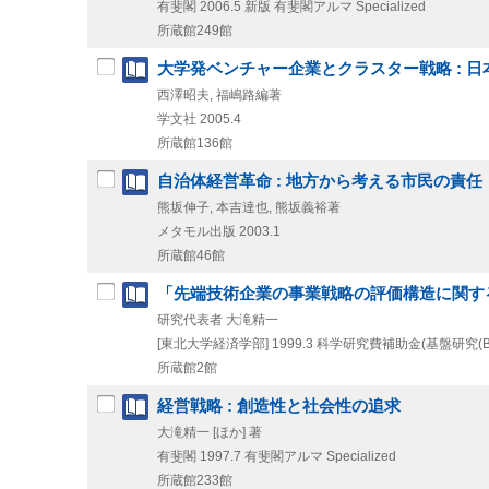
有斐閣
2006.5
新版
有斐閣アルマ Specialized
所蔵館249館
大学発ベンチャー企業とクラスター戦略 : 
西澤昭夫, 福嶋路編著
学文社
2005.4
所蔵館136館
自治体経営革命 : 地方から考える市民の責
熊坂伸子, 本吉達也, 熊坂義裕著
メタモル出版
2003.1
所蔵館46館
「先端技術企業の事業戦略の評価構造に関す
研究代表者 大滝精一
[東北大学経済学部]
1999.3
科学研究費補助金(基盤研究(B)
所蔵館2館
経営戦略 : 創造性と社会性の追求
大滝精一 [ほか] 著
有斐閣
1997.7
有斐閣アルマ Specialized
所蔵館233館