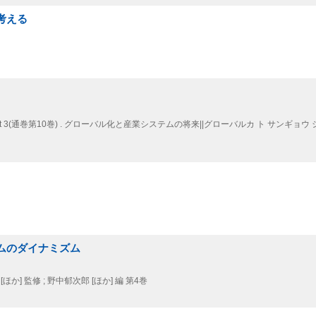
考える
 3(通巻第10巻) . グローバル化と産業システムの将来||グローバルカ ト サンギョウ 
ームのダイナミズム
ほか] 監修 ; 野中郁次郎 [ほか] 編 第4巻