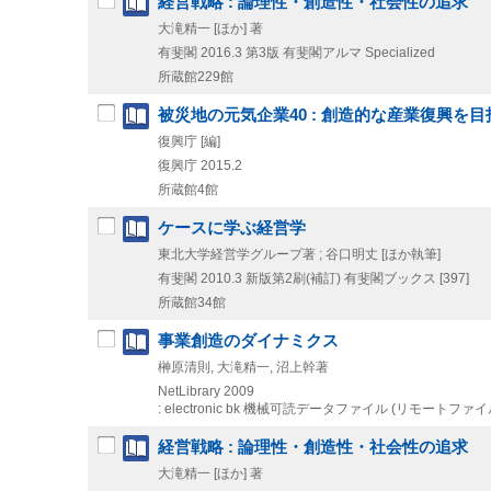
経営戦略 : 論理性・創造性・社会性の追求
大滝精一 [ほか] 著
有斐閣
2016.3
第3版
有斐閣アルマ Specialized
所蔵館229館
被災地の元気企業40 : 創造的な産業復興を
復興庁 [編]
復興庁
2015.2
所蔵館4館
ケースに学ぶ経営学
東北大学経営学グループ著 ; 谷口明丈 [ほか執筆]
有斐閣
2010.3
新版第2刷(補訂)
有斐閣ブックス [397]
所蔵館34館
事業創造のダイナミクス
榊原清則, 大滝精一, 沼上幹著
NetLibrary
2009
: electronic bk
機械可読データファイル (リモートファイ
経営戦略 : 論理性・創造性・社会性の追求
大滝精一 [ほか] 著