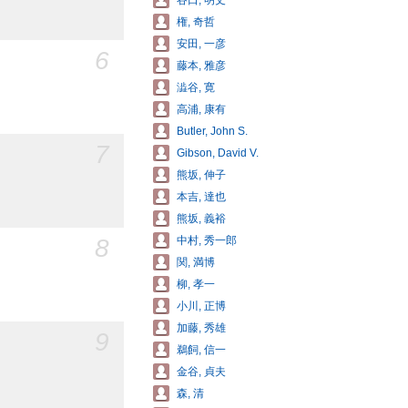
谷口, 明丈
権, 奇哲
安田, 一彦
6
藤本, 雅彦
澁谷, 寛
高浦, 康有
Butler, John S.
7
Gibson, David V.
熊坂, 伸子
本吉, 達也
熊坂, 義裕
8
中村, 秀一郎
関, 満博
柳, 孝一
小川, 正博
加藤, 秀雄
9
鵜飼, 信一
金谷, 貞夫
森, 清