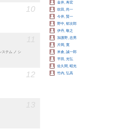
金井, 寿宏
10
吹田, 尚一
今井, 賢一
野中, 郁次郎
伊丹, 敬之
11
加護野, 忠男
片岡, 寛
システム ノ シ
米倉, 誠一郎
平田, 光弘
佐久間, 昭光
12
竹内, 弘高
13