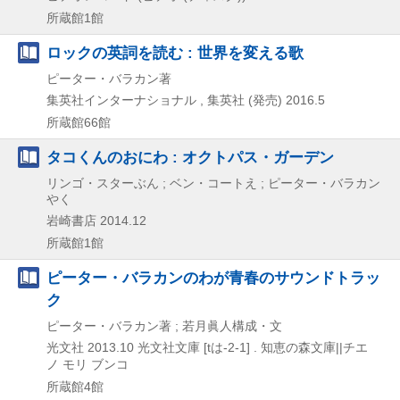
所蔵館1館
ロックの英詞を読む : 世界を変える歌
ピーター・バラカン著
集英社インターナショナル , 集英社 (発売)
2016.5
所蔵館66館
タコくんのおにわ : オクトパス・ガーデン
リンゴ・スターぶん ; ベン・コートえ ; ピーター・バラカン
やく
岩崎書店
2014.12
所蔵館1館
ピーター・バラカンのわが青春のサウンドトラッ
ク
ピーター・バラカン著 ; 若月眞人構成・文
光文社
2013.10
光文社文庫 [tは-2-1] . 知恵の森文庫||チエ
ノ モリ ブンコ
所蔵館4館