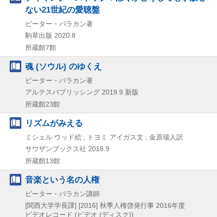
ない21世紀の愛聴盤
ピーター・バラカン著
駒草出版
2020.8
所蔵館7館
魂 (ソウル) のゆくえ
ピーター・バラカン著
アルテスパブリッシング
2019.9
新版
所蔵館23館
リズムがみえる
ミシェル ウッド絵 ; トヨミ アイガス文 ; 金原瑞人訳
サウザンブックス社
2018.9
所蔵館13館
音楽という名の人権
ピーター・バラカン講師
[関西大学学長課]
[2016]
秋季人権啓発行事 2016年度
ビデオレコード (ビデオ (ディスク))