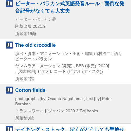
ピーター・バラカン式英語発音ルール : 面倒な発
音記号がなくても大丈夫
ピーター・バラカン著
駒草出版
2021.9
所蔵館19館
The old crocodile
演出・脚本・アニメーション・美術・編集 山村浩二 ; 語り
ピーター・バラカン
ヤマムラアニメーション (発売) , BBB (販売)
[2020]
: [図書館用]
ビデオレコード (ビデオ (ディスク))
所蔵館2館
Cotton fields
photographs [by] Osamu Nagahama ; text [by] Peter
Barakan
トランスワールドジャパン
2020.2
Twj books
所蔵館3館
テイキング・ストック : ぼくがどうしても手放せ