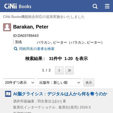
CiNii Books機能統合対応の追加実施をいたしました
Barakan, Peter
ID:DA03789443
別名
バラカン, ピーター（バラカン, ピーター）
同姓同名の著者を検索
検索結果
31件中 1-20 を表示
1 / 2
20件ずつ表示
出版年：新しい順
AI脳クライシス : デジタルは人から何を奪うのか
酒井邦嘉編著 ; 羽生善治 [ほか] 著
集英社インターナショナル , 集英社(発売)
2026.5