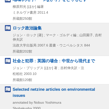
柳原邦光 [ほか] 編著
ミネルヴァ書房
2011.4
所蔵館250館
ロック政治論集
ジョン・ロック [著] ; マーク・ゴルディ編 ; 山田園子, 吉村
伸夫訳
法政大学出版局
2007.6
叢書・ウニベルシタス 844
所蔵館202館
社会と犯罪 : 英国の場合 : 中世から現代まで
ジョン・ブリッグス [ほか] 著 ; 吉村伸夫訳・注
松柏社
2003.10
所蔵館120館
Selected netzine articles on environmental
issues
annotated by Nobuo Yoshimura
Shohakusha
2000