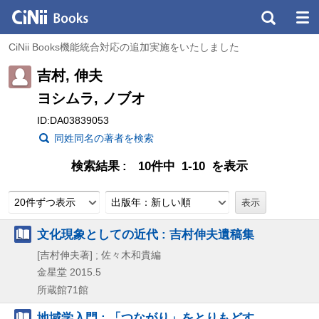
CiNii Books機能統合対応の追加実施をいたしました
吉村, 伸夫
ヨシムラ, ノブオ
ID:DA03839053
同姓同名の著者を検索
検索結果
10件中 1-10 を表示
20件ずつ表示
出版年：新しい順
文化現象としての近代 : 吉村伸夫遺稿集
[吉村伸夫著] ; 佐々木和貴編
金星堂
2015.5
所蔵館71館
地域学入門 : 「つながり」をとりもどす