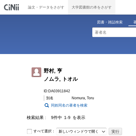
論文・データをさがす
大学図書館の本をさがす
図書・雑誌検索
野村, 亨
ノムラ, トオル
ID:DA03911842
別名
Nomura, Toru
同姓同名の著者を検索
検索結果
9件中 1-9 を表示
すべて選択：
新しいウィンドウで開く