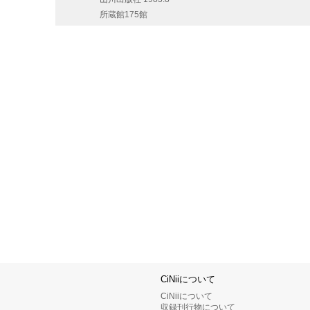
所蔵館175館
CiNiiについて
CiNiiについて
収録刊行物について