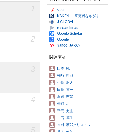
1
VIAF
KAKEN — 研究者をさがす
J-GLOBAL
researchmap
Google Scholar
2
Google
Yahoo! JAPAN
関連著者
3
山本, 純一
梅垣, 理郎
小島, 朋之
田島, 英一
渡辺, 吉鎔
4
柳町, 功
平高, 史也
古石, 篤子
木村, 護郎クリストフ
5