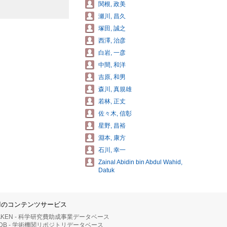
関根, 政美
瀬川, 昌久
塚田, 誠之
西澤, 治彦
白岩, 一彦
中間, 和洋
吉原, 和男
森川, 真規雄
若林, 正丈
佐々木, 信彰
星野, 昌裕
淵本, 康方
石川, 幸一
Zainal Abidin bin Abdul Wahid,
Datuk
IIのコンテンツサービス
AKEN - 科学研究費助成事業データベース
RDB - 学術機関リポジトリデータベース