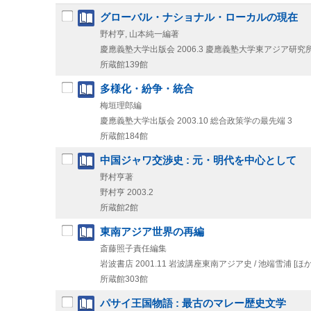
グローバル・ナショナル・ローカルの現在
野村亨, 山本純一編著
慶應義塾大学出版会
2006.3
慶應義塾大学東アジア研究
所蔵館139館
多様化・紛争・統合
梅垣理郎編
慶應義塾大学出版会
2003.10
総合政策学の最先端 3
所蔵館184館
中国ジャワ交渉史 : 元・明代を中心として
野村亨著
野村亨
2003.2
所蔵館2館
東南アジア世界の再編
斎藤照子責任編集
岩波書店
2001.11
岩波講座東南アジア史 / 池端雪浦 [ほか
所蔵館303館
パサイ王国物語 : 最古のマレー歴史文学