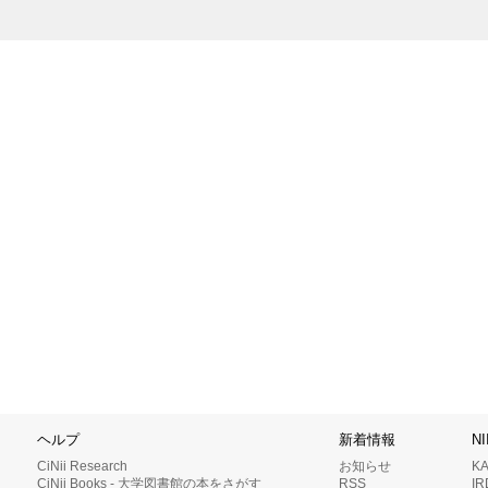
ヘルプ
新着情報
N
CiNii Research
お知らせ
K
CiNii Books - 大学図書館の本をさがす
RSS
I