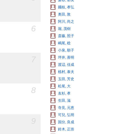
藁谷, 郁美
國枝, 孝弘
奥田, 敦
阿川, 尚之
6
堀, 茂樹
斎藤, 照子
嶋尾, 稔
小泉, 順子
7
坪井, 善明
渡辺, 佳成
植村, 泰夫
玉田, 芳史
松尾, 大
8
友杉, 孝
生田, 滋
寺見, 元恵
可兒, 弘明
9
国分, 良成
鈴木, 正崇