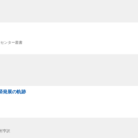
研究センター叢書
経済発展の軌跡
野村亨訳