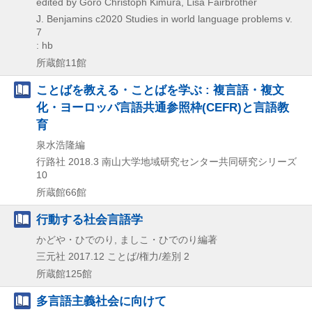
edited by Goro Christoph Kimura, Lisa Fairbrother
J. Benjamins
c2020
Studies in world language problems v.
7
: hb
所蔵館11館
ことばを教える・ことばを学ぶ : 複言語・複文
化・ヨーロッパ言語共通参照枠(CEFR)と言語教
育
泉水浩隆編
行路社
2018.3
南山大学地域研究センター共同研究シリーズ
10
所蔵館66館
行動する社会言語学
かどや・ひでのり, ましこ・ひでのり編著
三元社
2017.12
ことば/権力/差別 2
所蔵館125館
多言語主義社会に向けて