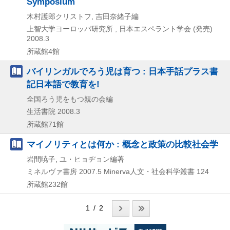
Symposium
木村護郎クリストフ, 吉田奈緒子編
上智大学ヨーロッパ研究所 , 日本エスペラント学会 (発売)
2008.3
所蔵館4館
バイリンガルでろう児は育つ : 日本手話プラス書
記日本語で教育を!
全国ろう児をもつ親の会編
生活書院
2008.3
所蔵館71館
マイノリティとは何か : 概念と政策の比較社会学
岩間暁子, ユ・ヒョヂョン編著
ミネルヴァ書房
2007.5
Minerva人文・社会科学叢書 124
所蔵館232館
1 / 2