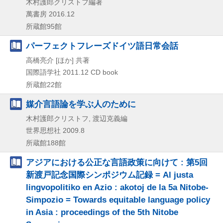
木村護郎クリストフ編著
萬書房
2016.12
所蔵館95館
パーフェクトフレーズドイツ語日常会話
高橋亮介 [ほか] 共著
国際語学社
2011.12
CD book
所蔵館22館
媒介言語論を学ぶ人のために
木村護郎クリストフ, 渡辺克義編
世界思想社
2009.8
所蔵館188館
アジアにおける公正な言語政策に向けて : 第5回
新渡戸記念国際シンポジウム記録 = Al justa
lingvopolitiko en Azio : akotoj de la 5a Nitobe-
Simpozio = Towards equitable language policy
in Asia : proceedings of the 5th Nitobe