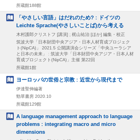
所蔵館188館
「やさしい言語」はだれのため? : ドイツの
Leichte Sprache(やさしいことば)から考える
木村護郎クリストフ [講演] ; 梶山祐治 [ほか] 編集・校正
筑波大学「日本財団中央アジア・日本人材育成プロジェク
ト(NipCA)」
2021.5
公開講演会シリーズ「中央ユーラシア
と日本の未来」 : 筑波大学「日本財団中央アジア・日本人材
育成プロジェクト(NipCA)」主催 第22回
所蔵館1館
ヨーロッパの世俗と宗教 : 近世から現代まで
伊達聖伸編著
勁草書房
2020.10
所蔵館129館
A language management approach to language
problems : integrating macro and micro
dimensions