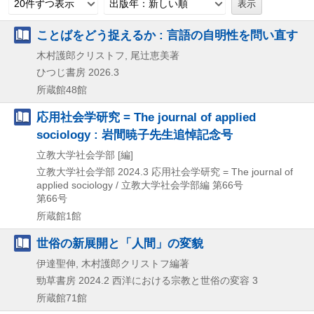
20件ずつ表示
出版年：新しい順
ことばをどう捉えるか : 言語の自明性を問い直す
木村護郎クリストフ, 尾辻恵美著
ひつじ書房
2026.3
所蔵館48館
応用社会学研究 = The journal of applied
sociology : 岩間暁子先生追悼記念号
立教大学社会学部 [編]
立教大学社会学部
2024.3
応用社会学研究 = The journal of
applied sociology / 立教大学社会学部編 第66号
第66号
所蔵館1館
世俗の新展開と「人間」の変貌
伊達聖伸, 木村護郎クリストフ編著
勁草書房
2024.2
西洋における宗教と世俗の変容 3
所蔵館71館