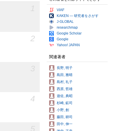
1
VIAF
KAKEN — 研究者をさがす
J-GLOBAL
researchmap
Google Scholar
2
Google
Yahoo! JAPAN
関連著者
3
長野, 明子
島田, 雅晴
島村, 礼子
西原, 哲雄
遊佐, 典昭
4
杉崎, 鉱司
小野, 創
藤田, 耕司
田中, 伸一
5