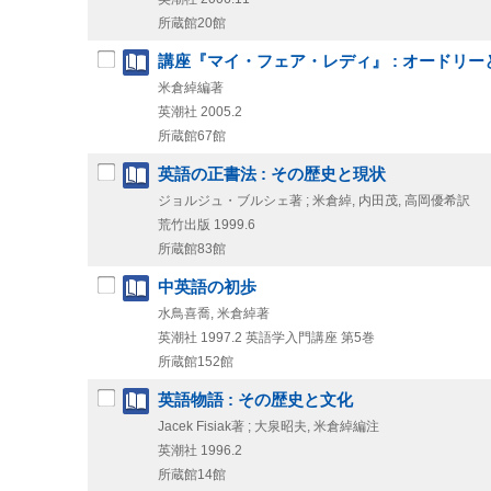
所蔵館20館
講座『マイ・フェア・レディ』 : オードリ
米倉綽編著
英潮社
2005.2
所蔵館67館
英語の正書法 : その歴史と現状
ジョルジュ・ブルシェ著 ; 米倉綽, 内田茂, 高岡優希訳
荒竹出版
1999.6
所蔵館83館
中英語の初歩
水鳥喜喬, 米倉綽著
英潮社
1997.2
英語学入門講座 第5巻
所蔵館152館
英語物語 : その歴史と文化
Jacek Fisiak著 ; 大泉昭夫, 米倉綽編注
英潮社
1996.2
所蔵館14館