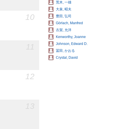
荒木, 一雄
大泉, 昭夫
10
豊田, 弘司
Görlach, Manfred
古賀, 允洋
Kenworthy, Joanne
Johnson, Edward D.
11
冨田, かおる
Crystal, David
12
13