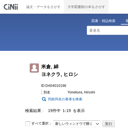
論文・データをさがす
大学図書館の本をさがす
図書・雑誌検索
米倉, 綽
ヨネクラ, ヒロシ
ID:DA04010196
別名
Yonekura, Hiroshi
同姓同名の著者を検索
検索結果
19件中 1-19 を表示
すべて選択：
新しいウィンドウで開く