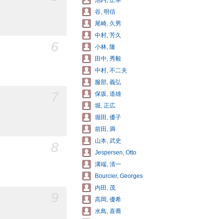
池内, 正幸
谷, 明信
尾崎, 久男
中村, 芳久
6
小林, 隆
田中, 秀毅
中村, 不二夫
服部, 義弘
7
保坂, 道雄
堀, 正広
堀田, 優子
前田, 満
山本, 武史
8
Jespersen, Otto
溝端, 清一
Bourcier, Georges
内田, 茂
9
高岡, 優希
水鳥, 喜喬