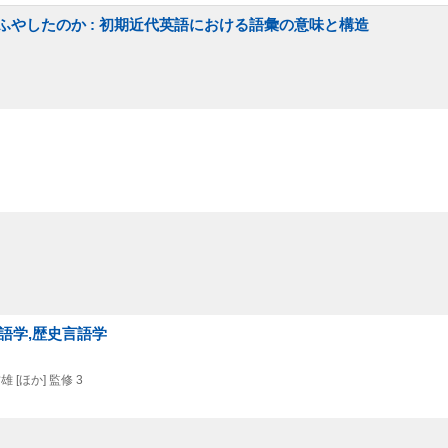
やしたのか : 初期近代英語における語彙の意味と構造
言語学,歴史言語学
[ほか] 監修 3