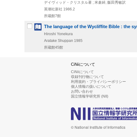
デイヴィッド・クリスタル著 ; 米倉綽, 飯田秀敏訳
英潮社新社
1986.2
所蔵館7館
The language of the Wycliffite Bible : the s
Hiroshi Yonekura
Aratake Shuppan
1985
所蔵館45館
CiNiiについて
CiNiiについて
収録刊行物について
利用規約・プライバシーポリシー
個人情報の扱いについて
お問い合わせ
国立情報学研究所 (NII)
© National Institute of Informatics