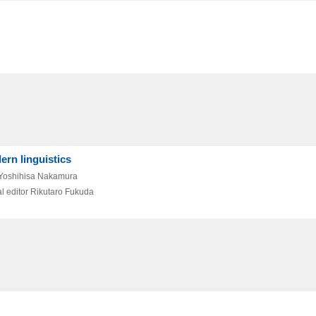
ern linguistics
 Yoshihisa Nakamura
l editor Rikutaro Fukuda