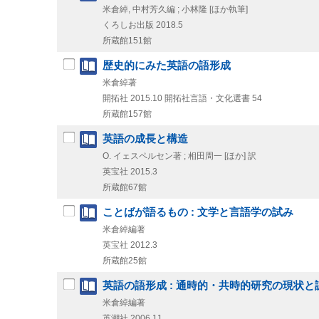
米倉綽, 中村芳久編 ; 小林隆 [ほか執筆]
くろしお出版
2018.5
所蔵館151館
歴史的にみた英語の語形成
米倉綽著
開拓社
2015.10
開拓社言語・文化選書 54
所蔵館157館
英語の成長と構造
O. イェスペルセン著 ; 相田周一 [ほか] 訳
英宝社
2015.3
所蔵館67館
ことばが語るもの : 文学と言語学の試み
米倉綽編著
英宝社
2012.3
所蔵館25館
英語の語形成 : 通時的・共時的研究の現状と
米倉綽編著
英潮社
2006.11