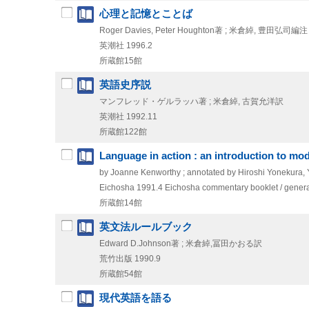
心理と記憶とことば
Roger Davies, Peter Houghton著 ; 米倉綽, 豊田弘司編注
英潮社
1996.2
所蔵館15館
英語史序説
マンフレッド・ゲルラッハ著 ; 米倉綽, 古賀允洋訳
英潮社
1992.11
所蔵館122館
Language in action : an introduction to mod
by Joanne Kenworthy ; annotated by Hiroshi Yonekura,
Eichosha
1991.4
Eichosha commentary booklet / genera
所蔵館14館
英文法ルールブック
Edward D.Johnson著 ; 米倉綽,冨田かおる訳
荒竹出版
1990.9
所蔵館54館
現代英語を語る