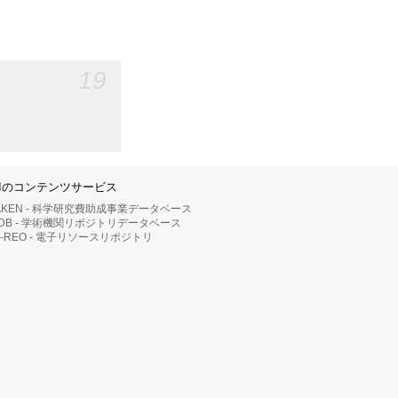
19
IIのコンテンツサービス
AKEN - 科学研究費助成事業データベース
RDB - 学術機関リポジトリデータベース
II-REO - 電子リソースリポジトリ