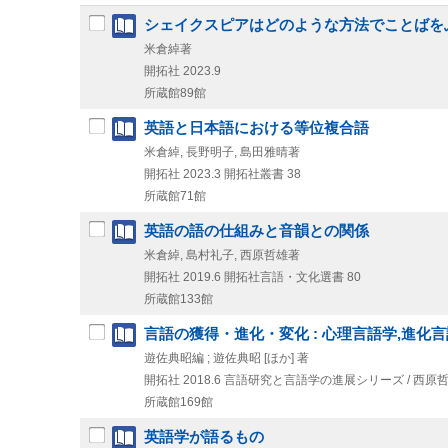
シェイクスピアはどのような方法でことばをふ
米倉綽著
開拓社
2023.9
所蔵館89館
英語と日本語における等位複合語
米倉綽, 長野明子, 島田雅晴著
開拓社
2023.3
開拓社叢書 38
所蔵館71館
英語の語の仕組みと音韻との関係
米倉綽, 島村礼子, 西原哲雄著
開拓社
2019.6
開拓社言語・文化選書 80
所蔵館133館
言語の獲得・進化・変化 : 心理言語学,進化
遊佐典昭編 ; 遊佐典昭 [ほか] 著
開拓社
2018.6
言語研究と言語学の進展シリーズ / 西原哲雄 
所蔵館169館
英語学が語るもの