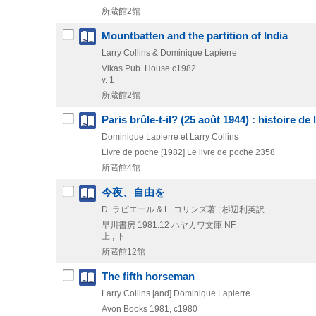
所蔵館2館
Mountbatten and the partition of India
Larry Collins & Dominique Lapierre
Vikas Pub. House
c1982
v. 1
所蔵館2館
Paris brûle-t-il? (25 août 1944) : histoire de 
Dominique Lapierre et Larry Collins
Livre de poche
[1982]
Le livre de poche 2358
所蔵館4館
今夜、自由を
D. ラピエール & L. コリンズ著 ; 杉辺利英訳
早川書房
1981.12
ハヤカワ文庫 NF
上 , 下
所蔵館12館
The fifth horseman
Larry Collins [and] Dominique Lapierre
Avon Books
1981, c1980