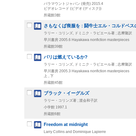
パラマウントジャパン (発売)
2015.4
ビデオレコード (ビデオ (ディスク))
所蔵館3館
さもなくば喪服を : 闘牛士エル・コルドベス
ラリー・コリンズ, ドミニク・ラピエール著 ; 志摩隆訳
早川書房
2005.6
Hayakawa nonfiction masterpieces
所蔵館39館
パリは燃えているか?
ラリー・コリンズ, ドミニク・ラピエール著 ; 志摩隆訳
早川書房
2005.3
Hayakawa nonfiction masterpieces
上 , 下
所蔵館45館
ブラック・イーグルズ
ラリー・コリンズ著 ; 渡会和子訳
小学館
1997.1
所蔵館6館
Freedom at midnight
Larry Collins and Dominique Lapierre