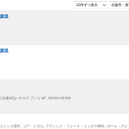
20件ずつ表示
出版年：新
の源流
の源流
文庫NF||ハヤカワ ブンコ NF ; NF455-NF456
コリンズ原作 ; ゴア・ビダル, フランシス・フォード・コッポラ脚色 ; ポール・グ