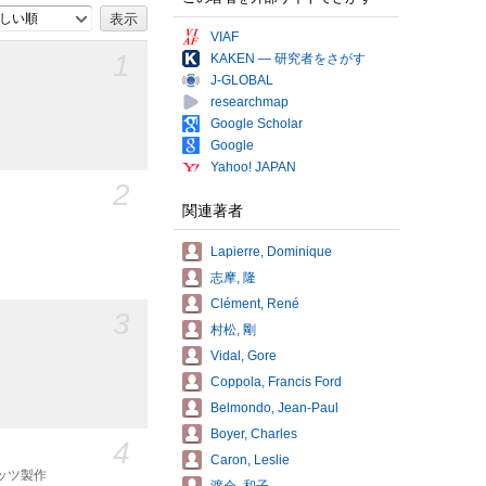
しい順
VIAF
1
KAKEN — 研究者をさがす
J-GLOBAL
researchmap
Google Scholar
Google
Yahoo! JAPAN
2
関連著者
Lapierre, Dominique
志摩, 隆
Clément, René
3
村松, 剛
Vidal, Gore
Coppola, Francis Ford
Belmondo, Jean-Paul
Boyer, Charles
4
Caron, Leslie
レッツ製作