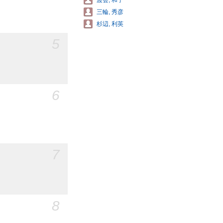
渡会, 和子
三輪, 秀彦
杉辺, 利英
5
6
7
8