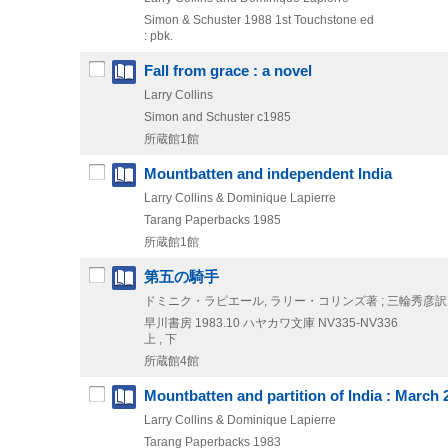
Simon & Schuster
1988
1st Touchstone ed
: pbk.
Fall from grace : a novel
Larry Collins
Simon and Schuster
c1985
所蔵館1館
Mountbatten and independent India
Larry Collins & Dominique Lapierre
Tarang Paperbacks
1985
所蔵館1館
第五の騎手
ドミニク・ラピエール, ラリー・コリンズ著 ; 三輪秀彦訳
早川書房
1983.10
ハヤカワ文庫 NV335-NV336
上 , 下
所蔵館4館
Mountbatten and partition of India : March 
Larry Collins & Dominique Lapierre
Tarang Paperbacks
1983