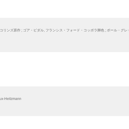
コリンズ原作 ; ゴア・ビダル, フランシス・フォード・コッポラ脚色 ; ポール・グ
eaux-Heitzmann