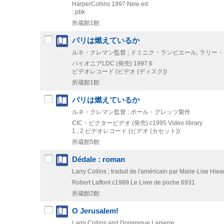
HarperCollins
1997
New ed
: pbk
所蔵館1館
パリは燃えているか
ルネ・クレマン監督 ; ドミニク・ランピエール, ラリー・
パイオニアLDC (発売)
1997.6
ビデオレコード (ビデオ (ディスク))
所蔵館1館
パリは燃えているか
ルネ・クレマン監督 ; ポール・グレッツ製作
CIC・ビクタービデオ (発売)
c1995
Video library
1 , 2
ビデオレコード (ビデオ (カセット))
所蔵館5館
Dédale : roman
Larry Collins ; traduit de l'américain par Marie-Lise Hi
Robert Laffont
c1989
Le Livre de poche 6931
所蔵館2館
O Jerusalem!
Larry Collins and Dominique Lapierre