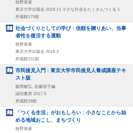
牧野篤著
東京大学出版会
2018.11
小さな社会をたくさんつくる 1
所蔵館175館
社会づくりとしての学び : 信頼を贈りあい、当事
者性を復活する運動
牧野篤著
東京大学出版会
2018.3
所蔵館131館
市民後見入門 : 東京大学市民後見人養成講座テキ
スト版
飯間敏弘, 佐藤智子編
誠信書房
2017.5
所蔵館39館
「つくる生活」がおもしろい : 小さなことから始
める地域おこし、まちづくり
牧野篤著