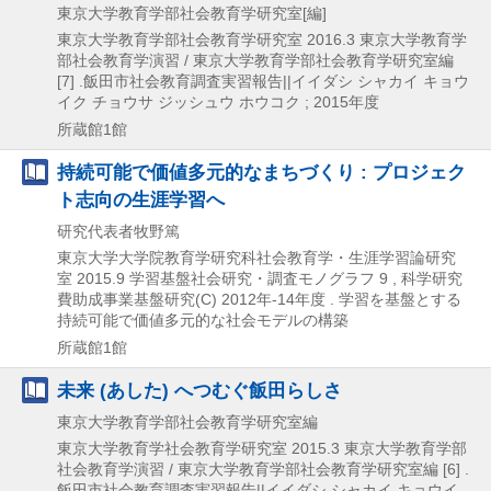
東京大学教育学部社会教育学研究室[編]
東京大学教育学部社会教育学研究室
2016.3
東京大学教育学
部社会教育学演習 / 東京大学教育学部社会教育学研究室編
[7] .飯田市社会教育調査実習報告||イイダシ シャカイ キョウ
イク チョウサ ジッシュウ ホウコク ; 2015年度
所蔵館1館
持続可能で価値多元的なまちづくり : プロジェク
ト志向の生涯学習へ
研究代表者牧野篤
東京大学大学院教育学研究科社会教育学・生涯学習論研究
室
2015.9
学習基盤社会研究・調査モノグラフ 9 , 科学研究
費助成事業基盤研究(C) 2012年-14年度 . 学習を基盤とする
持続可能で価値多元的な社会モデルの構築
所蔵館1館
未来 (あした) へつむぐ飯田らしさ
東京大学教育学部社会教育学研究室編
東京大学教育学社会教育学研究室
2015.3
東京大学教育学部
社会教育学演習 / 東京大学教育学部社会教育学研究室編 [6] .
飯田市社会教育調査実習報告||イイダシ シャカイ キョウイ