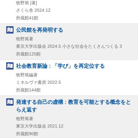
牧野篤 [著]
さくら舎
2024.12
所蔵館41館
公民館を再発明する
牧野篤著
東京大学出版会
2024.5
小さな社会をたくさんつくる 3
所蔵館125館
社会教育新論 : 「学び」を再定位する
牧野篤編著
ミネルヴァ書房
2022.5
所蔵館144館
発達する自己の虚構 : 教育を可能とする概念をと
らえ返す
牧野篤著
東京大学出版会
2021.12
所蔵館90館